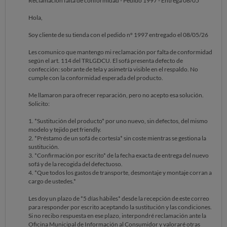
Reclamación falta de conformidad - Pedido 1997 - Entrega 08/05
Hola,
Soy cliente de su tienda con el pedido nº 1997 entregado el 08/05/26
Les comunico que mantengo mi reclamación por falta de conformidad
según el art. 114 del TRLGDCU. El sofá presenta defecto de
confección: sobrante de tela y asimetría visible en el respaldo. No
cumple con la conformidad esperada del producto.
Me llamaron para ofrecer reparación, pero no acepto esa solución.
Solicito:
1. *Sustitución del producto* por uno nuevo, sin defectos, del mismo
modelo y tejido pet friendly.
2. *Préstamo de un sofá de cortesía* sin coste mientras se gestiona la
sustitución.
3. *Confirmación por escrito* de la fecha exacta de entrega del nuevo
sofá y de la recogida del defectuoso.
4. *Que todos los gastos de transporte, desmontaje y montaje corran a
cargo de ustedes.*
Les doy un plazo de *5 días hábiles* desde la recepción de este correo
para responder por escrito aceptando la sustitución y las condiciones.
Si no recibo respuesta en ese plazo, interpondré reclamación ante la
Oficina Municipal de Información al Consumidor y valoraré otras