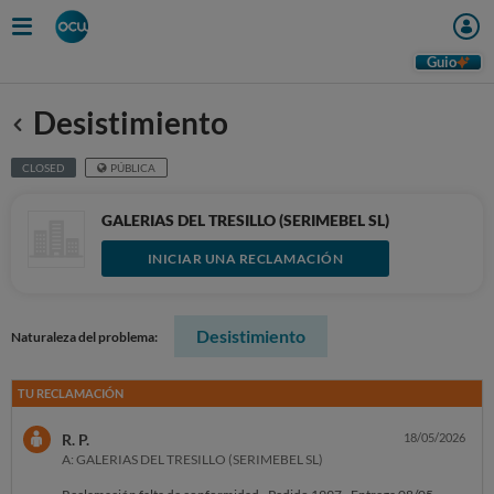
Guio
Desistimiento
Anterior
CLOSED
PÚBLICA
GALERIAS DEL TRESILLO (SERIMEBEL SL)
INICIAR UNA RECLAMACIÓN
Desistimiento
Naturaleza del problema:
TU RECLAMACIÓN
R. P.
18/05/2026
A: GALERIAS DEL TRESILLO (SERIMEBEL SL)