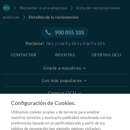
Reclamar a una empresa
Lista de reclamaciones
públicas
Detalles de la reclamación
900 055 105
Reclama!
De L a J de 9 a 18 h y V de 9 a 14 h
CONTACTAR
REVISTAS
OFERTAS-OCU
Únete a nosotros
Los más populares
Conoce OCU
Configuración de Cookies.
Más Información
Utilizamos cookies propias y de terceros para analizar
nuestros servicios y mostrarte publicidad relacionada con tus
© 2026 OCU
preferencias basado en un perfil elaborado a partir de tus
Condiciones generales de contratación de OCU
hábitos de navegación (por ejemplo, páginas visitadas).