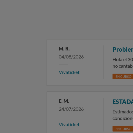
M. R.
Proble
04/08/2026
Hola el 30
no cantab
Vivaticket
varios cor
EN CURSO
de forma 
E. M.
ESTAD
24/07/2026
Estimados
condicione
Vivaticket
haberse modifi
EN CURSO
el evento