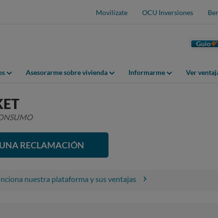
Movilízate
OCU Inversiones
Ben
Guio
os
Asesorarme sobre vivienda
Informarme
Ver venta
KET
 CONSUMO
R UNA RECLAMACIÓN
ciona nuestra plataforma y sus ventajas