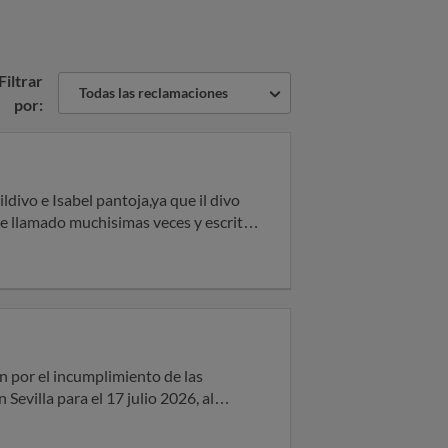
Filtrar
Todas las reclamaciones
por:
ldivo e Isabel pantoja,ya que il divo
e llamado muchisimas veces y escrito
a compré caducó y lo tienen que hacer
 2 meses.Espero una respuesta
n por el incumplimiento de las
Sevilla para el 17 julio 2026, al
siendo este el principal motivo por el