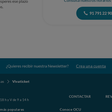
Consulta nuestros horarios
speres ese plazo
s.
91 791 22 9
¿Quieres recibir nuestra Newsletter?
Crea una cuenta
sas
Vivaticket
CONTACTAR
REV
 18 h y V de 9 a 14 h
 más populares
Conoce OCU