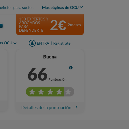
eficios para socios
Más páginas de OCU
2€
150 EXPERTOS Y
ABOGADOS
2meses
PARA
DEFENDERTE
jas OCU
ENTRA
|
Regístrate
Buena
66
Info
Puntuación
Detalles de la puntuación