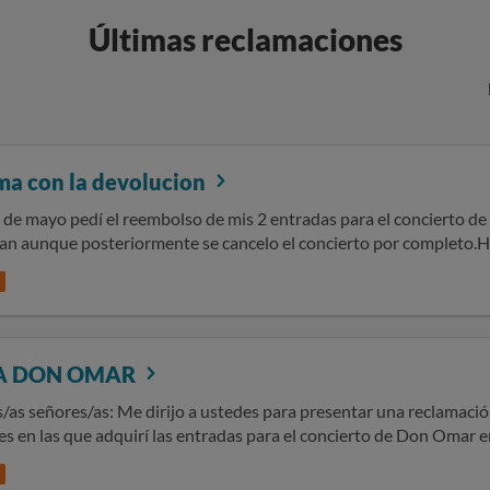
Últimas reclamaciones
ma con la devolucion
 de mayo pedí el reembolso de mis 2 entradas para el concierto de i
an aunque posteriormente se cancelo el concierto por completo.H
reos y me dicen que tengo que esperar ya que la tarjeta con que l
manual.Ruego se me devuelva mi dinero ya que han pasado mas de
A DON OMAR
/as señores/as: Me dirijo a ustedes para presentar una reclamació
s en las que adquirí las entradas para el concierto de Don Omar en 
cado de forma sustancial el evento inicialmente contratado. Hechos: En el momento de la compra,
 fue anunciado de forma reiterada como un concierto de Don Omar, 