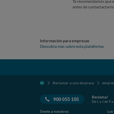
Te recomendamos que e
antes de contactactarno
Información para empresas
Descubra más sobre esta plataforma
Reclamar a una empresa
empre
Reclama!
900 055 105
De L a J de 9 a
Únete a nosotros
Los