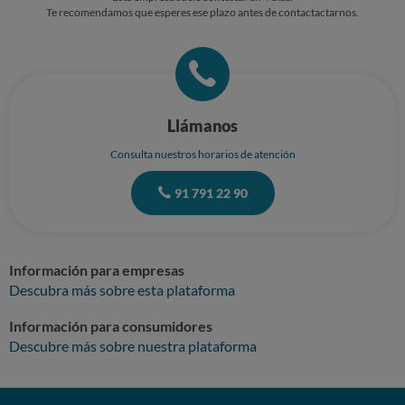
ENORMEMENTE POR LA ATENCION CORRECTA AL CLIENTE
Te recomendamos que esperes ese plazo antes de contactactarnos.
CUANDO LAS INDICACIONES NO HAN SIDO NI CORRECTAS NI
ACERTADAS NI VERACES Así sigo,esperando y sin respuesta,vamos que
me ha salido por un pico este año la "asesoría???" Si se le puede llamar asi
Llámanos
Consulta nuestros horarios de atención
91 791 22 90
Información para empresas
Descubra más sobre esta plataforma
Información para consumidores
Descubre más sobre nuestra plataforma