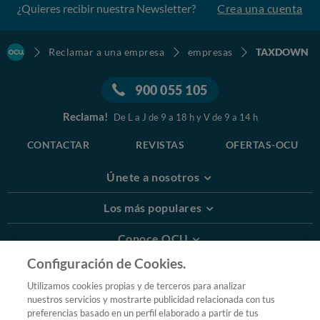
¿Quieres recibir nuestra Newsletter?
Crea una cuenta
Reclamar a una empresa
empresas
TAXDOWN
900 055 105
Reclama!
De L a J de 9 a 18 h y V de 9 a 14 h
CONTACTAR
REVISTAS
OFERTAS-OCU
Únete a nosotros
Los más populares
Conoce OCU
Configuración de Cookies.
Más Información
Utilizamos cookies propias y de terceros para analizar
nuestros servicios y mostrarte publicidad relacionada con tus
© 2026 OCU
preferencias basado en un perfil elaborado a partir de tus
Condiciones generales de contratación de OCU