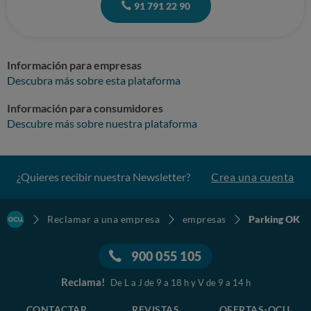
91 791 22 90
Información para empresas
Descubra más sobre esta plataforma
Información para consumidores
Descubre más sobre nuestra plataforma
¿Quieres recibir nuestra Newsletter?
Crea una cuenta
Reclamar a una empresa
empresas
Parking OK
900 055 105
Reclama!
De L a J de 9 a 18 h y V de 9 a 14 h
CONTACTAR
REVISTAS
OFERTAS-OCU