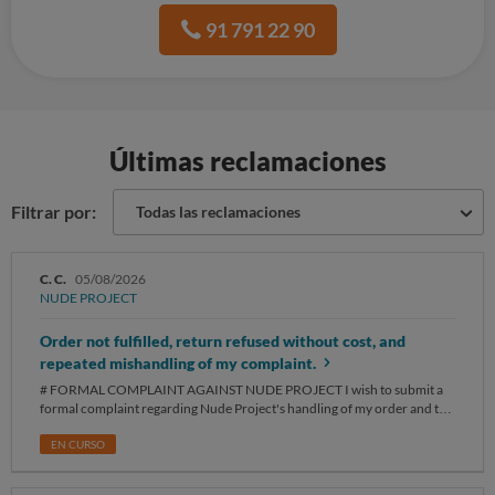
91 791 22 90
Últimas reclamaciones
Filtrar por:
Todas las reclamaciones
C. C.
05/08/2026
NUDE PROJECT
Order not fulfilled, return refused without cost, and
repeated mishandling of my complaint.
# FORMAL COMPLAINT AGAINST NUDE PROJECT I wish to submit a
formal complaint regarding Nude Project's handling of my order and the
unacceptable customer service I have received over the past several
months. I placed my order in April 2026. The order included a Rocka
EN CURSO
bikini top and the matching Rocka bikini bottom, with each item costing
approximately €70. Shortly after placing the order, Nude Project