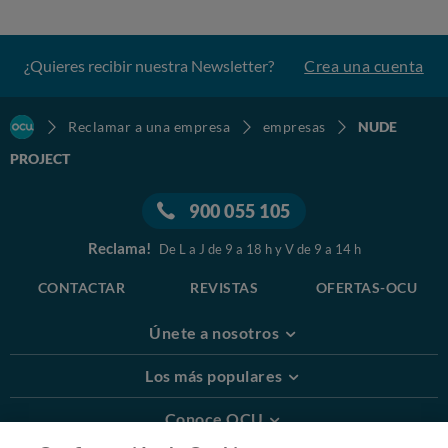
competently.
¿Quieres recibir nuestra Newsletter?
Crea una cuenta
Reclamar a una empresa
empresas
NUDE
PROJECT
900 055 105
Reclama!
De L a J de 9 a 18 h y V de 9 a 14 h
CONTACTAR
REVISTAS
OFERTAS-OCU
Únete a nosotros
Los más populares
Conoce OCU