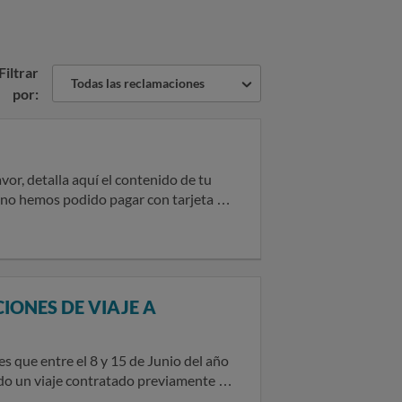
Filtrar
Todas las reclamaciones
por:
osa nos ha originado bastante
ormado de ello tema importante para
o hemos tenido nunca problemas.
lores Frago Guarner correu
er pero no lo ponen. Por otro lado no
IONES DE VIAJE A
o, como puede ser nombre, apellidos,
…
o un viaje contratado previamente a