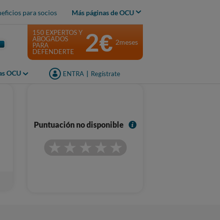
eficios para socios
Más páginas de OCU
2€
150 EXPERTOS Y
ABOGADOS
2meses
PARA
DEFENDERTE
jas OCU
ENTRA
|
Regístrate
I
Puntuación no disponible
n
f
o