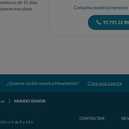
uesta es de 15 días.
Consulta nuestros horarios
speres ese plazo
91 791 22 9
¿Quieres recibir nuestra Newsletter?
Crea una cuenta
sas
MUNDO SENIOR
CONTACTAR
REV
 18 h y V de 9 a 14 h