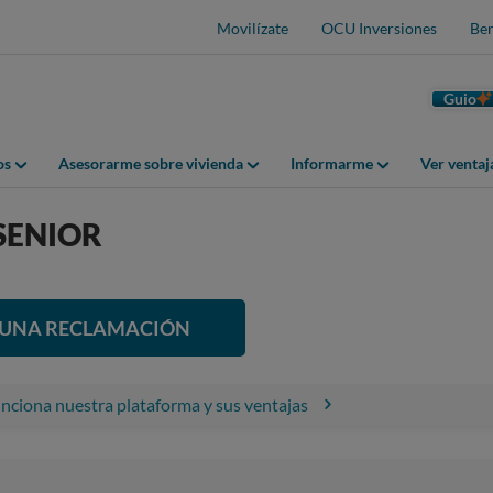
Movilízate
OCU Inversiones
Ben
Guio
os
Asesorarme sobre vivienda
Informarme
Ver venta
SENIOR
R UNA RECLAMACIÓN
ciona nuestra plataforma y sus ventajas