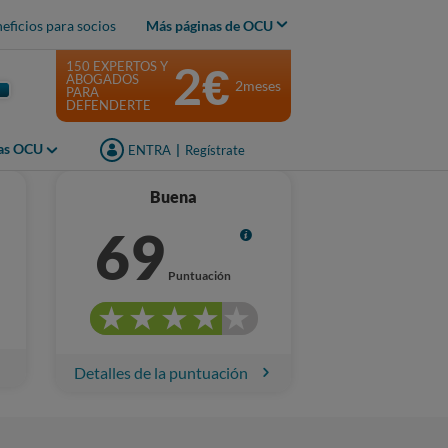
eficios para socios
Más páginas de OCU
2€
150 EXPERTOS Y
ABOGADOS
2meses
PARA
DEFENDERTE
jas OCU
ENTRA
|
Regístrate
Buena
69
Info
Puntuación
Detalles de la puntuación