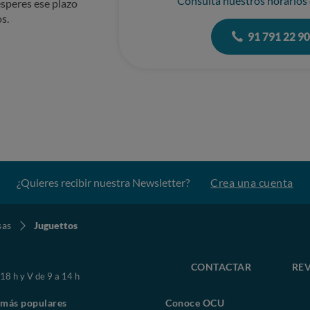
Consulta nuestros horarios
speres ese plazo
s.
91 791 22 9
¿Quieres recibir nuestra Newsletter?
Crea una cuenta
sas
Juguettos
CONTACTAR
REV
 18 h y V de 9 a 14 h
 más populares
Conoce OCU