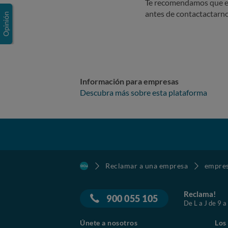
Te recomendamos que e
antes de contactactarno
Información para empresas
Descubra más sobre esta plataforma
Reclamar a una empresa
empre
Reclama!
900 055 105
De L a J de 9 a
Únete a nosotros
Los