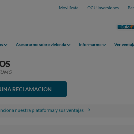
Movilízate
OCU Inversiones
Ben
Guio
os
Asesorarme sobre vivienda
Informarme
Ver venta
OS
NSUMO
R UNA RECLAMACIÓN
ciona nuestra plataforma y sus ventajas