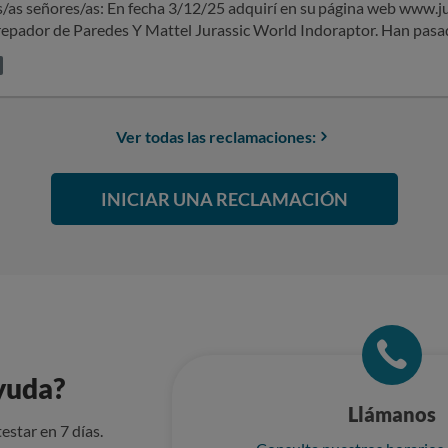
 adquirí en su página web www.juguettos.com los productos Hex Bots
de Paredes Y Mattel Jurassic World Indoraptor. Han pasado 20 días y no los he recibido, cuando
s. He contactado sin éxito con atención al cliente varias veces. Adjunto los
reclamacion primera - reclamacion segunda SOLICITO se me haga
l producto, y si hubiese algún problema con la entrega, se me com
oportunas. Sin otro particular, atentamente.
Ver todas las reclamaciones:
INICIAR UNA RECLAMACIÓN
yuda?
Llámanos
estar en 7 días.