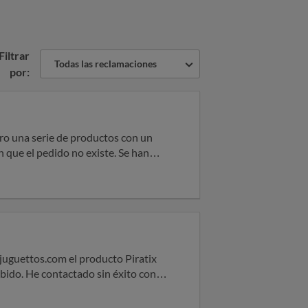
Filtrar
Todas las reclamaciones
por:
ro una serie de productos con un
 el pedido no existe. Se han
 pides. De hecho, te dicen que no
ente dejan pasar los días y te dan
e y te dicen que no saben como
 la solicitas por más que la pides.
bido. He contactado sin éxito con
, 7 enero y 12 enero)