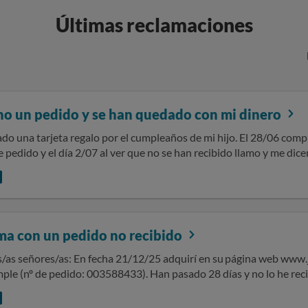
Últimas reclamaciones
o un pedido y se han quedado con mi dinero
do una tarjeta regalo por el cumpleaños de mi hijo. El 28/06 comp
pedido y el día 2/07 al ver que no se han recibido llamo y me dicen que
on 17. 97 euros y no me dan ninguna explicación por más que se la
idea de que ha podido pasar y no te ayudan a solucionarlo. Simplem
rk (Barakaldo) a comprar los productos que no has recibido onlin
sa tarjeta regalo y tampoco te dan hoja de reclamaciones cuando se
ma con un pedido no recibido
5 adquirí en su página web www.juguettos.com el producto Piratix
ple (nº de pedido: 003588433). Han pasado 28 días y no lo he reci
SOLICITO que se me devuelva el importe del pedido. Adjunto los siguientes
documentos: - Factura - Reclamaciones realizadas vía email (30 diciembre