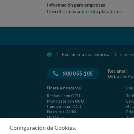
neumático
Información para empresas
está baja 
Descubra más sobre esta plataforma
continúa lucie
rueda que
comprobó 
cambiaron para poder llevarla a un perito, pero se nos ha negado. Primer
cercana a donde nos alojábamos, pero después cuando volvimos a pedirla nos la negaron en rotundo alegando
que no se 
sufrido un
Reclamar a una empresa
empre
desconfia
Reclama!
900 055 105
De L a J de 9 a
Únete a nosotros
Los
Reclama con OCU
Tari
Movilízate con OCU
Lav
Compara con OCU
Hip
Descubre GUIO
Frig
OCU Plus
Tele
Trabajar en OCU
Col
Configuración de Cookies.
© 2026 OCU
Condiciones generales de contratac