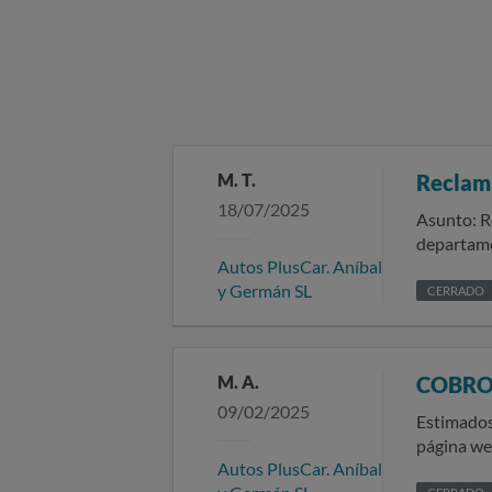
M. T.
Reclama
18/07/2025
Asunto: Recl
departamento de atenció
Autos PlusCar. Aníbal
trato reci
y Germán SL
previamente reservado a
CERRADO
varias lla
sin ofrece
llegando inclu
M. A.
COBRO
adicional 
09/02/2025
notificado
Estimados/as señores/as: El día 27 de mayo d
intercamb
página web www.pluscar-tene
sorpresas
Autos PlusCar. Aníbal
días desde el 21
enseñarlo 