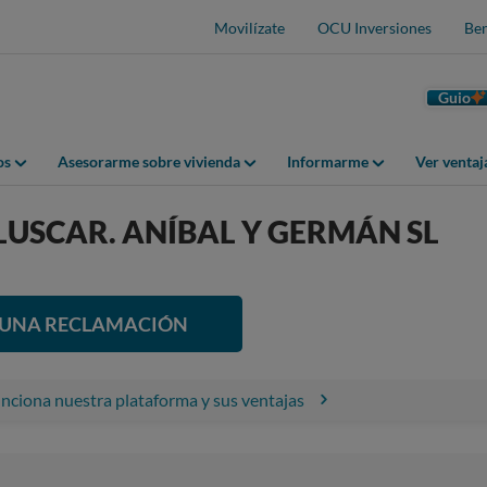
Movilízate
OCU Inversiones
Ben
Guio
os
Asesorarme sobre vivienda
Informarme
Ver venta
LUSCAR. ANÍBAL Y GERMÁN SL
R UNA RECLAMACIÓN
ciona nuestra plataforma y sus ventajas