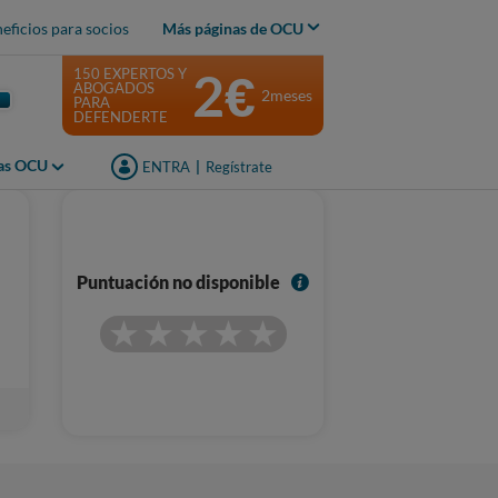
eficios para socios
Más páginas de OCU
2€
150 EXPERTOS Y
ABOGADOS
2meses
PARA
DEFENDERTE
jas OCU
ENTRA
|
Regístrate
I
Puntuación no disponible
n
f
o