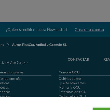
 y tenemos que parar en una gasolinera para comprobar la rueda (
y no haya un pinchazo). Inflamos la rueda y proseguimos viaje hacia
ndo.En resumen nos han cobrado 80€ por una rueda que han intercambiado por la de otro coche, la
 estaba dañada presentaba ya bastante desgaste (calculamos que te
la presión del neumático sustituido (lo que nos dio un nuevo sus
o nos dijeron que la llevarían a una oficina
¿Quieres recibir nuestra Newsletter?
Crea una cuenta
entregaban los repuestos.A parte de las molestias causadas por est
 reventón o un accidente por las condiciones en las que estaba la 
sas
Autos PlusCar. Aníbal y Germán SL
nza en que esa rueda siga circulando en otro coche y otras person
CONTACTAR
REV
 18 h y V de 9 a 14 h
 más populares
Conoce OCU
fas de energía
Quiénes somos
adoras
Qué te ofrecemos
otecas
Memoria OCU
oríficos
Estatutos de OCU
visores
Código ético OCU
chones
Preguntas frecuentes
ión de OCU
Política de privacidad
Uso del nombre y de los signos de OCU