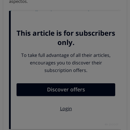
aspectos.
Pongamos distancia: apostar no es jugar
La regulación de los locales de apuestas, el juego
"presencial", depende de las autonomías
. En OCU
analizamos la normativa de cada comundidad y, tras
identificar las que contaban con menor nivel de
protección de los consumidores, les
hicimos llegar
nuestras peticiones
, porque para conseguir el objetivo
de proteger a los consumidores queremos que:
Se limite la proliferación de los locales de juego y
apuestas
. Queremos que la distancia mínima entre
estos locales y sobre zonas vulnerables como colegios
o parques no sea inferior a 500 metros en todas las
comunidades autónomas.
Se establezcan
controles de acceso efectivos
tanto a los locales como a las máquinas de juego o
apuestas en hostelería, de manera que sea necesario