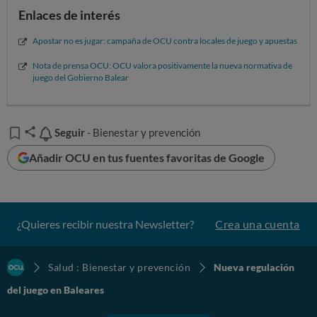
una vez más, la prueba de que unidos podemos
Enlaces de interés
conseguir grandes cosas.
Apostar no es jugar: campaña de OCU contra locales de juego y apuestas
APOSTAR NO ES JUGAR: APOYA NUESTRA CAMPAÑA
Nota de prensa OCU: OCU valora positivamente la nueva normativa de
juego del Gobierno Balear
Seguir
Seguir
- Bienestar y prevención
Añadir OCU en tus fuentes favoritas de Google
¿Quieres recibir nuestra Newsletter?
Crea una cuenta
Salud : Bienestar y prevención
Nueva regulación
del juego en Baleares