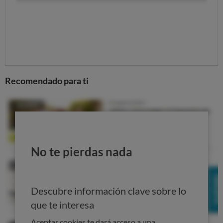
probar la mayoría de edad y que las personas inscritas
en el “registro de autoprohibidos” no puedan acceder.
Se desarrollen
campañas de prevención e
información.
Para conseguir combatir de raíz el
problema del juego, desde OCU insistimos en la
necesidad de que se adopten también otro tipo de
medidas, como campañas informativas y de
Recomendado para ti
sensibilización dirigidas a padres, profesores, jóvenes
y escolares.
Islas Baleares aprueba la nueva
normativa sobre juegos de azar y
No te pierdas nada
apuestas
Desde OCU nos dirigimos a las CC.AA. pidiendo que
"pusieran distancia" con medidas contra el juego, y estas
Descubre información clave sobre lo
peticiones no han caído en saco roto:
Islas Baleares ha
que te interesa
aprobado su regulación del juego
, en la que se recogen
nuestras propuestas. Esta norma, entre otras medidas:
Aceptar cookies te dará acceso a una