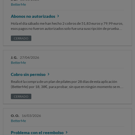
BetterMe
Abonos no autorizados
Hola el día sábado me han hecho 2 cobros de 51,83 euros y 79,99 euros,
esos pagos no fueron autorizados solo fue una suscripción de prueba
deseo la devolución de mi dinero o lo tomaré esto como un frau de y por
lo que veo existen muchas referencias por los reclamos que veo deseo
CERRADO
una respuesta inmediata.
J. G.
27/04/2026
BetterMe
Cobro sin permiso
Realicé la compra de un plan de pilates por 28 días de esta aplicación
(BetterMe) por 18, 38€, para probar, sin que en ningún momento se me
indicase de otros posibles cobros a futuro de así saberlo hubiese
cancelado esa suscripción , pero sin previo aviso me hicieron otro cobro
CERRADO
de otro mes por 37,50€ y solo me llegó la notificación del banco de un
nuevo cobro, sin mi consentimiento. He intentado gestionar la
devolución pero no dan opción. Es un engaño.
O. O.
16/03/2026
BetterMe
Problema con el reembolso