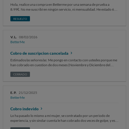
Hola, realice una compra en Betterme por una semana de prueba a
8.99€. No me suscribí en ningún servicio, ni mensualidad. He estado 6
meses pagando dos cargos al mes. 59,99€ y 37.50€. No he entrado a
ninguna plataforma ni usado sus servicios ya que no sabia que me habían
RESUELTO
suscrito automáticamente. Al no poder entrar a la cuenta online para ver
el detalle..me di cuenta tarde de los cargos. Son 600€. Fue muy dificil que
me cancelaran la suscripción y no me hacen el reembolso.
V. L.
08/02/2026
BetterMe
Cobro de suscripcion cancelada
Estimados/as señores/as: Me pongo en contacto con ustedes porque me
han cobrado en cuestion de dos meses (Noviembre y Diciembre del
2025) 3 cuotas anuales de la aplicación que tenia ya dada de baja, con lo
que solicito el reembolso de esos 3 cobros. Son 90 euros en total. Sin
CERRADO
otro particular, atentamente. vanesa
E. P.
21/12/2025
BetterMe
Cobro indevido
Lo ha pasado lo mismo a mí mujer, se contratado por un periodo de
experiencia, y sin sindar cuenta le han cobrado dos veces de golpe, y este
mes han cobrado de nuevo, ella no utiliza el app, y ellos no se pusieron en