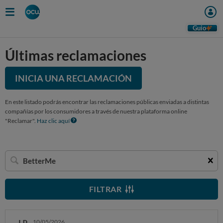
Guio
Últimas reclamaciones
INICIA UNA RECLAMACIÓN
En este listado podrás encontrar las reclamaciones públicas enviadas a distintas
compañías por los consumidores a través de nuestra plataforma online
"Reclamar".
Haz clic aquí
Buscar
una
empresa
FILTRAR
J. D.
10/05/2026