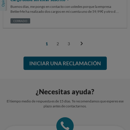
Buenos días, me pongo en contacto con ustedes porque la empresa
BetterMe ha realizado dos cargos en mi cuenta uno de 59,99€ y otro de
34,56€ el día 7 de septiembre que se han hecho efectivos hoy. Yo tengo
iPhone y en mis suscripciones no aparece dicha empresa ni he utilizado
CERRADO
NUNCA sus servicios, El número que me han dado de reclamación es
ID13540554
1
2
3
INICIAR UNA RECLAMACIÓN
¿Necesitas ayuda?
El tiempo medio de respuesta es de 15 días. Te recomendamos que esperes ese
plazo antes de contactarnos.