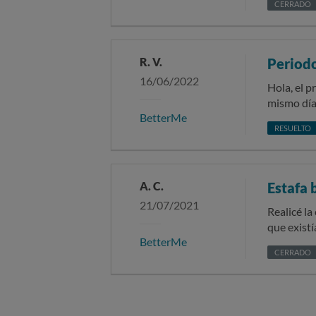
CERRADO
ni estoy suscrita, y NUNCA hic
en el día 
vamos... que nadie ayuda. Por esto hago la r
empresas que a 
R. V.
Period
16/06/2022
Hola, el p
mismo día 
BetterMe
no deseo 
RESUELTO
varias oc
producto q
A. C.
Estafa
21/07/2021
Realicé l
que existí
BetterMe
comprado e
CERRADO
PayPal, q
mi consen
económica
había cad