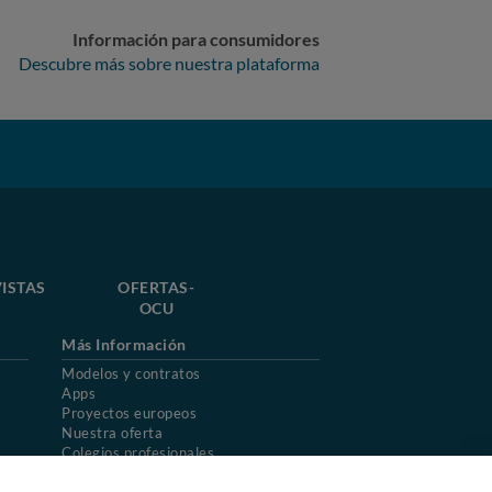
Información para consumidores
Descubre más sobre nuestra plataforma
ISTAS
OFERTAS-
OCU
Más Información
Modelos y contratos
Apps
Proyectos europeos
Nuestra oferta
Colegios profesionales
Mapa del sitio