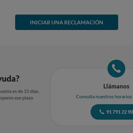
ente engañosa y de ninguna manera presté mi consentimiento en 
 Soy estudiante y el importe que me han quitado (90,09€ hasta la
e para mi.
INICIAR UNA RECLAMACIÓN
yuda?
Llámanos
uesta es de 15 días.
Consulta nuestros horarios
speres ese plazo
91 791 22 9