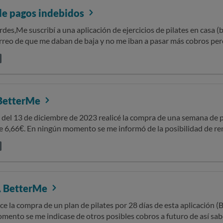
de pagos indebidos
des,Me suscribí a una aplicación de ejercicios de pilates en casa (
correo de que me daban de baja y no me iban a pasar más cobros pe
uenta de que me han pasado 4 meses más de forma posterior a la ca
confirma la cancelación de la suscripción y los cobros indebidos. S
tal son 164, 51 euros.Muchas gracias.
 BetterMe
 del 13 de diciembre de 2023 realicé la compra de una semana de 
e 6,66€. En ningún momento se me informó de la posibilidad de r
no hubiese realizado la compra o bien habría cancelado la suscripción antes
 Hoy, con fecha del 20 de diciembre de 2023, día en que técnicame
 la aplicación con la idea de eliminar la cuenta y la suscripción, 
ustado ni sido útil el servicio ofrecido por la aplicación. Al acceder
n parecía seguir activa. Por ello he accedido a la sede electrónic
 BetterMe
ción por importe de 37,50€ en mi cuenta bancaria. Transacción con
to nada más allá de la semana de prueba anteriormente mencionada
ice la compra de un plan de pilates por 28 días de esta aplicación 
ente estafada. Obviamente me siento decepcionada y enfadada, ya q
mento se me indicase de otros posibles cobros a futuro de así sab