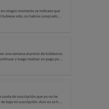
ue en ningún momento se indicase que
sí hubiese sido, no habría comprado
Acabo de descubrir, que me han cobrado
formado ni autorizado en ningún
do que no he utilizado el servicio
abía caducado ya el bono.Me siento
mente engañosa y de ninguna manera
.
por una semana al precio de 6,66euros.
ontinuar y luego realizar un pago por
o electrónico a la app la devolución
 de ID de incidencia y que ya se
erdido me quedé más tranquila dándome
ar de baja mi suscripción. Aún no se han