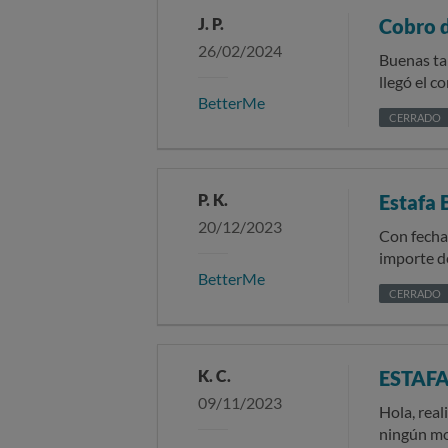
J. P.
Cobro 
26/02/2024
Buenas tar
llegó el 
BetterMe
he dado c
CERRADO
que se me 
que en to
P. K.
Estafa
20/12/2023
Con fecha
importe d
BetterMe
posteriores (si así hubiese sido, 
CERRADO
incluso).
accedido a
no me ha g
suscripció
K. C.
ESTAFA
una reten
09/11/2023
he suscri
Hola, real
única cli
ningún mo