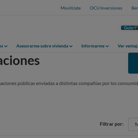
Movilízate
OCU Inversiones
Ben
Guio
os
Asesorarme sobre vivienda
Informarme
Ver venta
aciones
maciones públicas enviadas a distintas compañías por los consumid
Sect
Filtrar por:
Tod