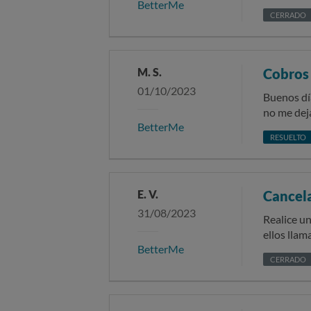
BetterMe
absolutam
suscripción , 
CERRADO
autorizad
banco de un nuevo cobro, sin mi consentim
menos esp
cual exij
volver a p
M. S.
Cobros 
plataforma
01/10/2023
Buenos dí
no me deja
BetterMe
que me de
RESUELTO
banco.
E. V.
Cancela
31/08/2023
Realice u
ellos lla
BetterMe
medio de c
CERRADO
suscripció