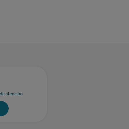
condiciones legalmente exigibles para
 fecha) supone una cantidad muy
 de atención
0