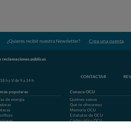
¿Quieres recibir nuestra Newsletter?
Crea una cuenta
e reclamaciones públicas
CONTACTAR
REV
 18 h y V de 9 a 14 h
 más populares
Conoce OCU
fas de energía
Quiénes somos
adoras
Qué te ofrecemos
otecas
Memoria OCU
oríficos
Estatutos de OCU
visores
Código ético OCU
chones
Preguntas frecuentes