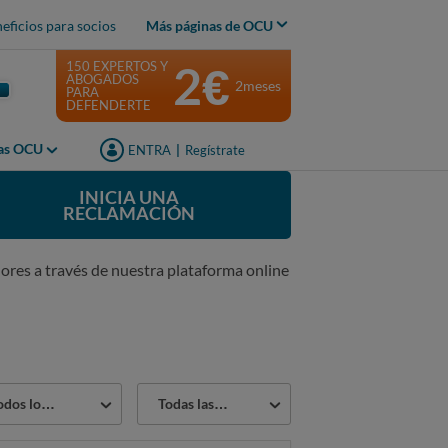
eficios para socios
Más páginas de OCU
2€
150 EXPERTOS Y
ABOGADOS
2meses
PARA
DEFENDERTE
jas OCU
ENTRA
|
Regístrate
INICIA UNA
RECLAMACIÓN
ores a través de nuestra plataforma online
or
Estado
os los sectores
Todas las reclamaciones