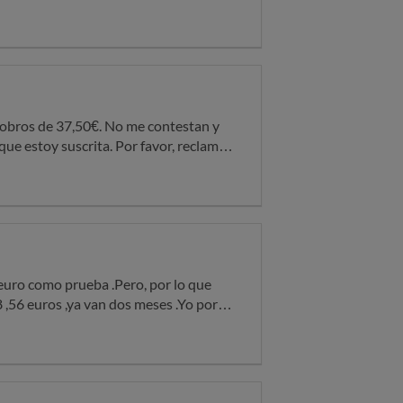
 más aún teniendo en cuenta que no he
ción del
to que no me lo puedo permitir por lo
 sin mi consentimiento, por que voy a
rijo aquí por que tampoco tienen una
cobros de 37,50€. No me contestan y
ue estoy suscrita. Por favor, reclamen
idades que me han pasado por el
euro como prueba .Pero, por lo que
,56 euros ,ya van dos meses .Yo por
correo automático, sin cancelar dicha
autorizado.Gracias. Un saludo