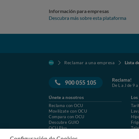
Información para empresas
Descubra más sobre esta plataforma
Reclamar a una empresa
Lista d
Reclama!
900 055 105
De L a J de 9 a
Únete a nosotros
Los
Reclama con OCU
Tari
Movilízate con OCU
Lav
Compara con OCU
Hip
Descubre GUIO
Frig
OCU Plus
Tele
Trabajar en OCU
Col
Configuración de Cookies.