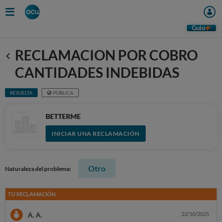
Guio
RECLAMACION POR COBRO
Anterior
CANTIDADES INDEBIDAS
RESUELTA
PÚBLICA
BETTERME
INICIAR UNA RECLAMACIÓN
Otro
Naturaleza del problema:
TU RECLAMACIÓN
A. A.
22/10/2025