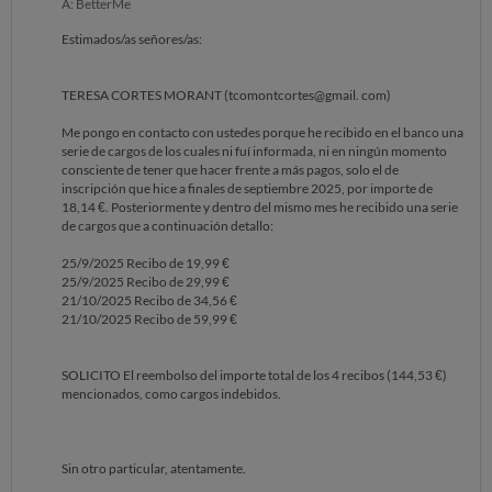
A: BetterMe
Estimados/as señores/as:
TERESA CORTES MORANT (tcomontcortes@gmail. com)
Me pongo en contacto con ustedes porque he recibido en el banco una
serie de cargos de los cuales ni fuí informada, ni en ningún momento
consciente de tener que hacer frente a más pagos, solo el de
inscripción que hice a finales de septiembre 2025, por importe de
18,14 €. Posteriormente y dentro del mismo mes he recibido una serie
de cargos que a continuación detallo:
25/9/2025 Recibo de 19,99 €
25/9/2025 Recibo de 29,99 €
21/10/2025 Recibo de 34,56 €
21/10/2025 Recibo de 59,99 €
SOLICITO El reembolso del importe total de los 4 recibos (144,53 €)
mencionados, como cargos indebidos.
Sin otro particular, atentamente.