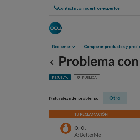
Contacta con nuestros expertos
Reclamar
Comparar productos y preci
Problema con
Anterior
RESUELTA
PÚBLICA
Otro
Naturaleza del problema:
TU RECLAMACIÓN
O. O.
A: BetterMe