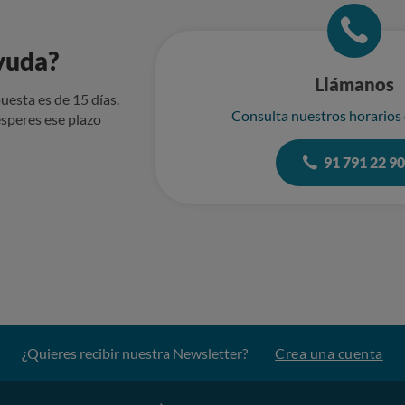
yuda?
Llámanos
uesta es de 15 días.
Consulta nuestros horarios
speres ese plazo
91 791 22 9
¿Quieres recibir nuestra Newsletter?
Crea una cuenta