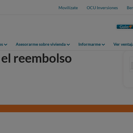
Movilízate
OCU Inversiones
Ben
Guio
os
Asesorarme sobre vivienda
Informarme
Ver venta
 el reembolso