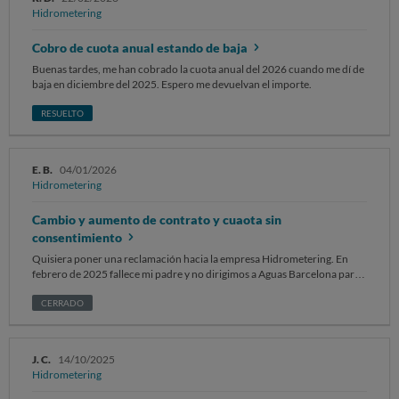
Hidrometering
Cobro de cuota anual estando de baja
Buenas tardes, me han cobrado la cuota anual del 2026 cuando me dí de
baja en diciembre del 2025. Espero me devuelvan el importe.
RESUELTO
E. B.
04/01/2026
Hidrometering
Cambio y aumento de contrato y cuaota sin
consentimiento
Quisiera poner una reclamación hacia la empresa Hidrometering. En
febrero de 2025 fallece mi padre y no dirigimos a Aguas Barcelona para
actualizar los dato del contrato. Un mes después nos llega una carta de
Hidrometering con un contrato a firmar y vemos que nos han cobrado
CERRADO
un importe de mas del doble que pagaban mis padres. Nos ponemos en
contacto con la empresa y nos dicen que hemos solicitado el cambio de
titular y ahí la subida (de mas del doble). Nos dirigimos a Aguas
J. C.
14/10/2025
Barcelona y nos informan que ellos no han dado orden a tal empresa
Hidrometering
para cambiar el contrato. Nos volvemos a dirigir a Hidrometering e
insisten que el movimiento es correcto y que le tenemos que enviar la