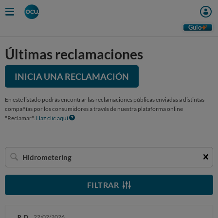
Guio
Últimas reclamaciones
INICIA UNA RECLAMACIÓN
En este listado podrás encontrar las reclamaciones públicas enviadas a distintas
compañías por los consumidores a través de nuestra plataforma online
"Reclamar".
Haz clic aquí
Buscar
una
empresa
FILTRAR
R. D.
22/02/2026