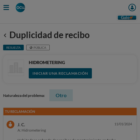
Guio
Duplicidad de recibo
Anterior
RESUELTA
PÚBLICA
HIDROMETERING
INICIAR UNA RECLAMACIÓN
Otro
Naturaleza del problema:
TU RECLAMACIÓN
J. C.
11/01/2024
A: Hidrometering