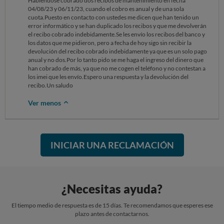
Habiéndose cobrado dos recibos de mantenimiento en fecha
04/08/23 y 06/11/23, cuando el cobro es anual y de una sola
cuota.Puesto en contacto con ustedes me dicen que han tenido un
error informático y se han duplicado los recibos y que me devolverán
el recibo cobrado indebidamente.Se les envío los recibos del banco y
los datos que me pidieron, pero a fecha de hoy sigo sin recibir la
devolución del recibo cobrado indebidamente ya que es un solo pago
anual y no dos.Por lo tanto pido se me haga el ingreso del dinero que
han cobrado de más, ya que no me cogen el teléfono y no contestan a
los imei que les envío.Espero una respuesta y la devolución del
recibo.Un saludo
Ver menos
INICIAR UNA RECLAMACIÓN
¿Necesitas ayuda?
El tiempo medio de respuesta es de 15 días. Te recomendamos que esperes ese
plazo antes de contactarnos.