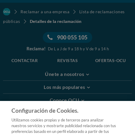
Reclamar a una empresa
Lista de reclamaciones
públicas
Detalles de la reclamación
900 055 105
Reclama!
De L a J de 9 a 18 h y V de 9 a 14 h
CONTACTAR
REVISTAS
OFERTAS-OCU
Únete a nosotros
Los más populares
Conoce OCU
Configuración de Cookies.
Más Información
Utilizamos cookies propias y de terceros para analizar
nuestros servicios y mostrarte publicidad relacionada con tus
© 2026 OCU
preferencias basado en un perfil elaborado a partir de tus
Condiciones generales de contratación de OCU