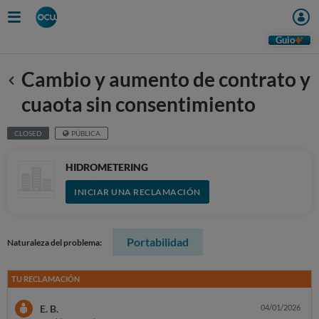
Guio
Cambio y aumento de contrato y
Anterior
cuaota sin consentimiento
CLOSED
PÚBLICA
HIDROMETERING
INICIAR UNA RECLAMACIÓN
Portabilidad
Naturaleza del problema:
TU RECLAMACIÓN
E. B.
04/01/2026