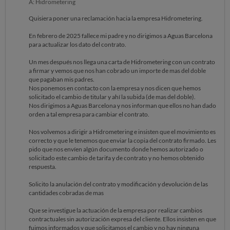
A: Hidrometering
Quisiera poner una reclamación hacia la empresa Hidrometering.
En febrero de 2025 fallece mi padre y no dirigimos a Aguas Barcelona
para actualizar los dato del contrato.
Un mes después nos llega una carta de Hidrometering con un contrato
a firmar y vemos que nos han cobrado un importe de mas del doble
que pagaban mis padres.
Nos ponemos en contacto con la empresa y nos dicen que hemos
solicitado el cambio de titular y ahí la subida (de mas del doble).
Nos dirigimos a Aguas Barcelona y nos informan que ellos no han dado
orden a tal empresa para cambiar el contrato.
Nos volvemos a dirigir a Hidrometering e insisten que el movimiento es
correcto y que le tenemos que enviar la copia del contrato firmado. Les
pido que nos envíen algún documento donde hemos autorizado o
solicitado este cambio de tarifa y de contrato y no hemos obtenido
respuesta.
Solicito la anulación del contrato y modificación y devolución de las
cantidades cobradas de mas
Que se investigue la actuación de la empresa por realizar cambios
contractuales sin autorización expresa del cliente. Ellos insisten en que
fuimos informados y que solicitamos el cambio y no hay ninguna