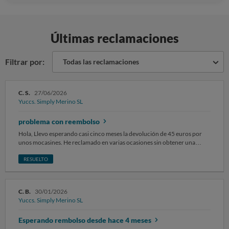
Últimas reclamaciones
Filtrar por:
Todas las reclamaciones
C. S.
27/06/2026
Yuccs. Simply Merino SL
problema con reembolso
Hola, Llevo esperando casi cinco meses la devolución de 45 euros por
unos mocasines. He reclamado en varias ocasiones sin obtener una
solución clara ni una fecha concreta de pago. Es inaceptable...y siguen
vendiendo en su web...
RESUELTO
C. B.
30/01/2026
Yuccs. Simply Merino SL
Esperando rembolso desde hace 4 meses