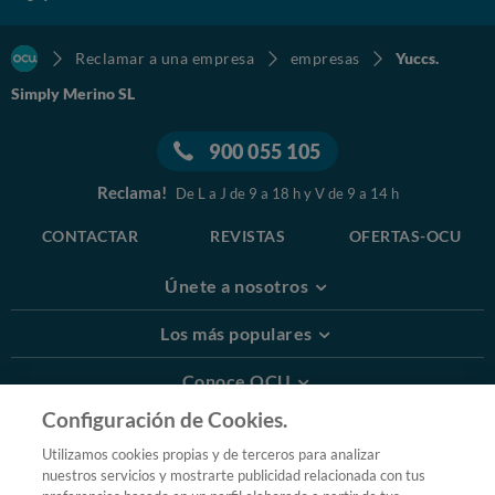
Reclamar a una empresa
empresas
Yuccs.
Simply Merino SL
900 055 105
Reclama!
De L a J de 9 a 18 h y V de 9 a 14 h
CONTACTAR
REVISTAS
OFERTAS-OCU
Únete a nosotros
Los más populares
Conoce OCU
Configuración de Cookies.
Más Información
Utilizamos cookies propias y de terceros para analizar
nuestros servicios y mostrarte publicidad relacionada con tus
© 2026 OCU