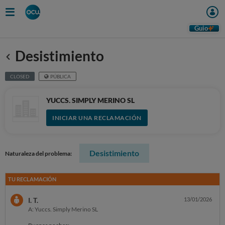
Guio
Desistimiento
Anterior
CLOSED
PÚBLICA
YUCCS. SIMPLY MERINO SL
INICIAR UNA RECLAMACIÓN
Desistimiento
Naturaleza del problema:
TU RECLAMACIÓN
I. T.
13/01/2026
A: Yuccs. Simply Merino SL