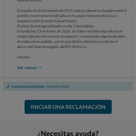
Buenas noches;
El pasado 26 de Diciembre de 2025 realicé y aboné en la página web el
pedido con el número indicado en el campo 'Número de factura'
(zapatos Linen Summer Casual Mujer).
El plazo de entrega estimado era de 7 dias hábiles.
A dia de hoy, 13 de Enero de 2026, sin haber recibido el producto ni
ningún tipo de información al respecto, no hay modo alguno de saber
el estatus de mi pedido - por lo que desisto del mismo y solicito el
abono del importe pagado, de €49,90 Euros.
Saludos,
Ver menos
Asistencia solicitada
21 enero 2026
INICIAR UNA RECLAMACIÓN
¿Necesitas ayuda?