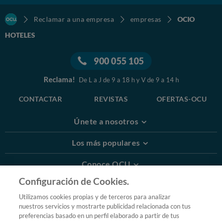
Reclamar a una empresa
empresas
OCIO
HOTELES
900 055 105
Reclama!
De L a J de 9 a 18 h y V de 9 a 14 h
CONTACTAR
REVISTAS
OFERTAS-OCU
Únete a nosotros
Los más populares
Conoce OCU
Configuración de Cookies.
Más Información
Utilizamos cookies propias y de terceros para analizar
nuestros servicios y mostrarte publicidad relacionada con tus
© 2026 OCU
preferencias basado en un perfil elaborado a partir de tus
Condiciones generales de contratación de OCU