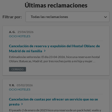
Últimas reclamaciones
Filtrar por:
Todas las reclamaciones
A. G.
25/04/2026
OCIO HOTELES
Cancelación de reserva y expulsión del Hostal Oblanc de
Madrid de mi familia
Estimados/as señores/as: El día 23-04-2026, hice una reserva en hostal
Oblanc Batuecas, Madrid, por tres noches junto a mi hija y mujer
Entramos a las 17:00 horas. Pudimos una queja por el estado de la
habitación. A las 20:30 horas, nos mandan un email que nos comunica la
CERRADO
cancelación de reserva y salida inmediata. No hemos recibido ninguna
comunicación con las razones. A las 21:00 me encuentro en la calle con
mi familia sin alojamiento. La plataforma Booking.com nos proporciona
Y. R.
05/02/2026
sobre las dos de la madrugada un alojamiento, después de horas y horas
OCIO HOTELES
dando vueltas por Madrid cargados de maletas. A dia de hoy, no tenemos
razón de la causa de nuestra expulsión. Los responsables del
Cancelacion de cuotas por ofrecer un servicio que no se
establecimiento en ningún momento se acercaron al establecimiento
para hablar con nosotros, ni nos llamaron, fue la recepcionista la que
presto
tuvo el detalle de pasarnos el teléfono, pero no por voluntad del
El pasado 2 de enero de 2025 hice una reserva de un pack hotel, vuelo y