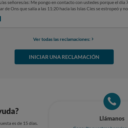
choices!
cto con ustedes porque el día 7 de agosto del 2025, el barco de la
r de Ons que salía a las 11:20 hacia las Islas Cíes se estropeó y no
Solicito la devolución del 
Ver todas las reclamaciones:
INICIAR UNA RECLAMACIÓN
yuda?
Llámanos
uesta es de 15 días.