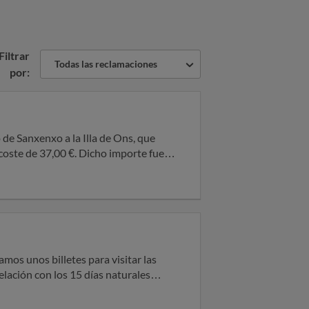
Filtrar
Todas las reclamaciones
por:
cambio de hora o fecha de reservas
ión (lo cual en la política de
nuestros-servicios-maritimos-
elación con los 15 días naturales
026 al email disponible en la página
ario disponible en la página de la