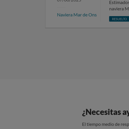
informed 
Estimados/as señores/as: Me pongo en conta
naviera Ma
Naviera Mar de Ons
RESUELTO
¿Necesitas a
El tiempo medio de resp