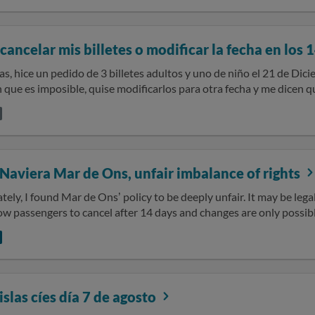
 12/06/26 y nos han contestado que no han recibido correo anterio
a de hoy no nos dan respuesta alguna. SOLICITO el reembolso del
bonado ya que por nuestra parte hemos cumplido con el preaviso 
cancelar mis billetes o modificar la fecha en los
la fecha del viaje de ida. Sin otro particular, atentamente.
s, hice un pedido de 3 billetes adultos y uno de niño el 21 de Dic
 que es imposible, quise modificarlos para otra fecha y me dicen qu
nto, nisiquiera había pasado media hora cuando lo solicité , quiero
 buenos dias
aviera Mar de Ons, unfair imbalance of rights
ely, I found Mar de Ons’ policy to be deeply unfair. It may be lega
ow passengers to cancel after 14 days and changes are only possib
his leaves customers stuck in unforeseen situations, with no flexibi
 have no right to cancel or modify, even if willing to pay more, w
at any time. It goes against consumer interests and it is a poor co
 of out time with standard replies… If you are looking for more fle
which often offers a “Cancel for Any Reason” option, allowing ref
 islas cíes día 7 de agosto
hough subject to specific fees and conditions. I hope this helps ot