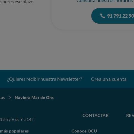
Consulta nuestros horarios
speres ese plazo
91 791 22 9
¿Quieres recibir nuestra Newsletter?
Crea una cuenta
sas
Naviera Mar de Ons
CONTACTAR
REV
 18 h y V de 9 a 14 h
 más populares
Conoce OCU