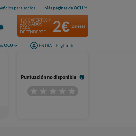
eficios para socios
Más páginas de OCU
2€
150 EXPERTOS Y
ABOGADOS
2meses
PARA
DEFENDERTE
jas OCU
ENTRA
|
Regístrate
I
Puntuación no disponible
n
f
o