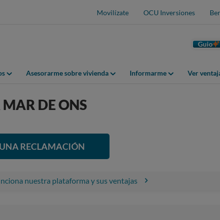
Movilízate
OCU Inversiones
Ben
Guio
os
Asesorarme sobre vivienda
Informarme
Ver venta
 MAR DE ONS
R UNA RECLAMACIÓN
ciona nuestra plataforma y sus ventajas