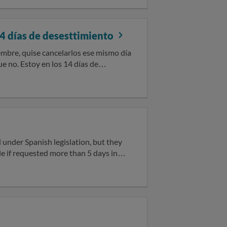
r a este formulario, de inmediato
mínimo de15 días naturales antes de
 14 días de desesttimiento
iembre, quise cancelarlos ese mismo día
e no. Estoy en los 14 días de
 la cancelación y el rembolso de los
l under Spanish legislation, but they
le if requested more than 5 days in
lity. There is a clear imbalance,
hile the company reserves full freedom
stumer service and the costumer service
xible options, I suggest booking other
unds even if the passenger changes
her international travelers make more