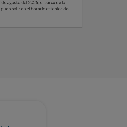
 pudo salir en el horario establecido.
dinero que pagamos por los 4 tripulantes. Sin otro particular, atentamente.