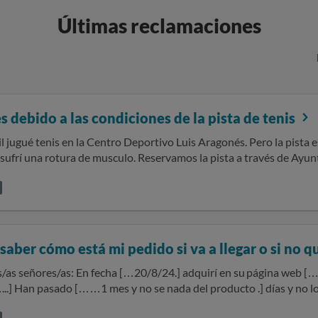
Últimas reclamaciones
s debido a las condiciones de la pista de tenis
l jugué tenis en la Centro Deportivo Luis Aragonés. Pero la pista 
 sufrí una rotura de musculo. Reservamos la pista a través de Ay
ión que ahí está indicada la pista número 3 sin ninguna indicació
 para jugar. Deseo solicitar la devolución de los gastos en los que h
 transporte en taxi, medicamentos y sesiones de fisioterapia. Dis
dientes, así como de los informes médicos, y también cuento con 
 lesión. Por favor dime cuál es la mejor manera de hacer esto
saber cómo está mi pedido si va a llegar o si no 
.] adquirí en su página web […camiseta de futbol .] el producto [del
o. Adjunto los siguientes
s: [enumerar documentación que se aporta: p.ej. confirmación del