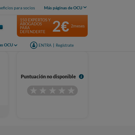
eficios para socios
Más páginas de OCU
2€
150 EXPERTOS Y
ABOGADOS
2meses
PARA
DEFENDERTE
jas OCU
ENTRA
|
Regístrate
I
Puntuación no disponible
n
f
o