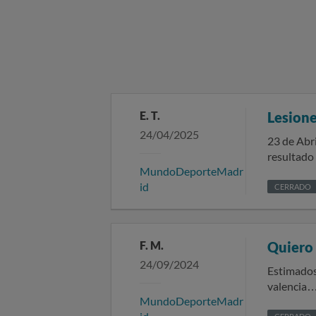
E. T.
Lesione
24/04/2025
23 de Abri
resultado
MundoDeporteMadr
confirmac
id
inadecuado
CERRADO
incluyendo
correspon
produjo la
F. M.
Quiero 
24/09/2024
Estimados/as señores/as: En fecha […20/8/24
valencia…...] Han pasado [……1 mes y no se nada del producto .] días y no lo he recibid
MundoDeporteMadr
documento