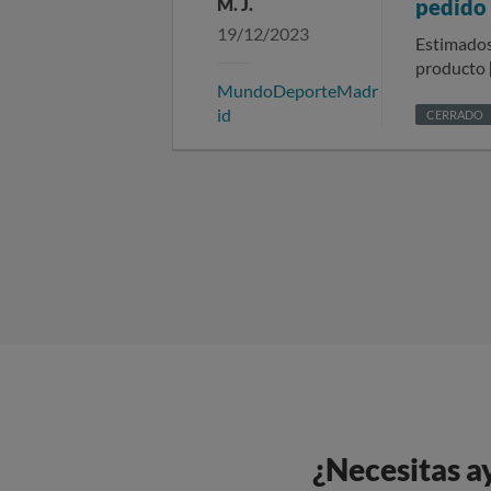
M. J.
pedido
19/12/2023
Estimados
producto […chándal Rea Mad
MundoDeporteMadr
documento
id
la factura
CERRADO
entrega, se me c
incluir ni
de teléfon
¿Necesitas a