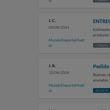
id
la factura, correos electrónicos
CERRADO
entrega, se me c
incluir ni
de teléfon
J. C.
ENTRE
09/08/2024
Estimados/as señores/as: En fecha 10/0
producto " equipación
MundoDeporteMadr
segunda. H
id
electrónico ( no tiene
CERRADO
ustedes correspondientes a e
J. R.
Pedido
12/06/2024
Buenas, re
enviadas.
MundoDeporteMadr
para sabe
id
me enviara
RESUELTO