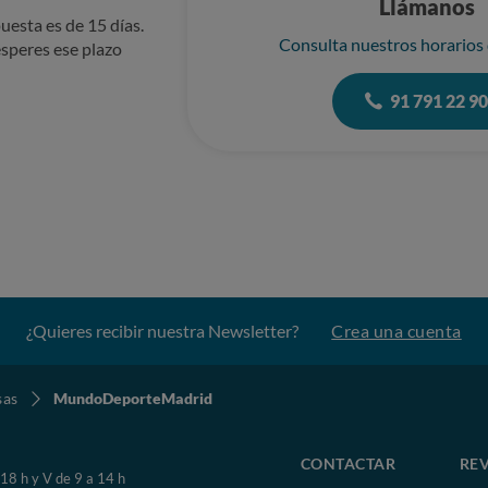
Llámanos
uesta es de 15 días.
Consulta nuestros horarios
speres ese plazo
91 791 22 9
¿Quieres recibir nuestra Newsletter?
Crea una cuenta
sas
MundoDeporteMadrid
CONTACTAR
REV
 18 h y V de 9 a 14 h