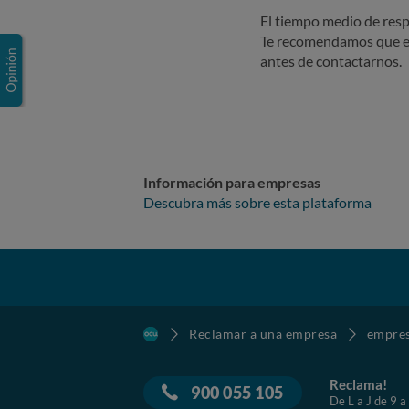
El tiempo medio de resp
Te recomendamos que e
antes de contactarnos.
Información para empresas
Descubra más sobre esta plataforma
Reclamar a una empresa
empre
Reclama!
900 055 105
De L a J de 9 a