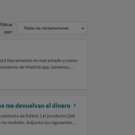
Filtrar
Todas las reclamaciones
por:
está literalmente en mal estado y como
untamiento de Madrid app, tenemos
n de que sea completamente
e incurrido a raíz de la lesión,
pongo de todos los recibos
testigos del momento en que se
que me devuelvan el dinero
 pedido, las condiciones de la compra,