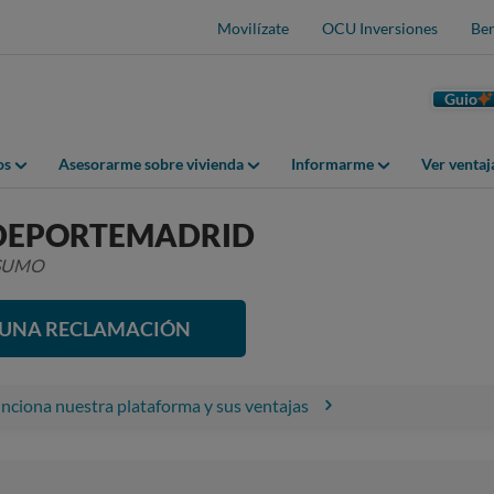
Movilízate
OCU Inversiones
Ben
Guio
os
Asesorarme sobre vivienda
Informarme
Ver venta
EPORTEMADRID
NSUMO
R UNA RECLAMACIÓN
ciona nuestra plataforma y sus ventajas