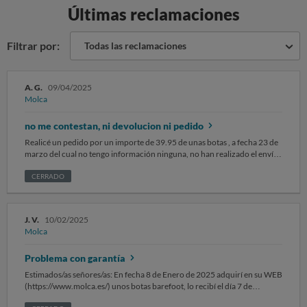
Últimas reclamaciones
Filtrar por:
Todas las reclamaciones
A. G.
09/04/2025
Molca
no me contestan, ni devolucion ni pedido
Realicé un pedido por un importe de 39.95 de unas botas , a fecha 23 de
marzo del cual no tengo información ninguna, no han realizado el envío,
ni información de contacto explicando el retraso que hubiera podido
ser, por supuesto no hay reembolso del mismo, he escrito dos correo
CERRADO
electrónicos solicitando algún tipo de información y no he obtenido
respuesta, entiendo que lo único que me queda es dejar constancia de
que esto es un engaño más. y no se de que manera se puede localizar a
J. V.
10/02/2025
esta empresa.
Molca
Problema con garantía
Estimados/as señores/as: En fecha 8 de Enero de 2025 adquirí en su WEB
(https://www.molca.es/) unos botas barefoot, lo recibí el día 7 de
Febrero de 2025. el número de pedido lo he registrado como factura.