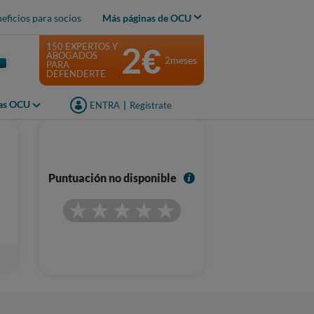
eficios para socios
Más páginas de OCU
2€
150 EXPERTOS Y
ABOGADOS
2meses
PARA
DEFENDERTE
jas OCU
ENTRA
|
Regístrate
I
Puntuación no disponible
n
f
o