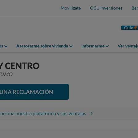
Movilízate
OCU Inversiones
Ben
Guio
os
Asesorarme sobre vivienda
Informarme
Ver venta
Y CENTRO
NSUMO
R UNA RECLAMACIÓN
ciona nuestra plataforma y sus ventajas