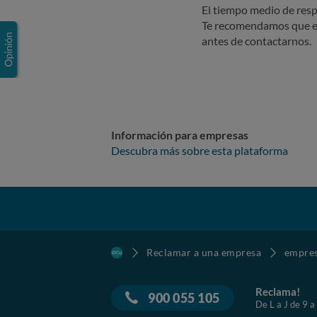
El tiempo medio de resp
Te recomendamos que e
antes de contactarnos.
Información para empresas
Descubra más sobre esta plataforma
Reclamar a una empresa
empre
Reclama!
900 055 105
De L a J de 9 a