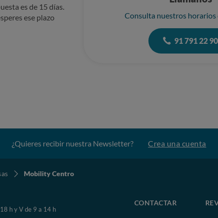
uesta es de 15 días.
Consulta nuestros horarios
speres ese plazo
91 791 22 9
¿Quieres recibir nuestra Newsletter?
Crea una cuenta
sas
Mobility Centro
CONTACTAR
REV
 18 h y V de 9 a 14 h