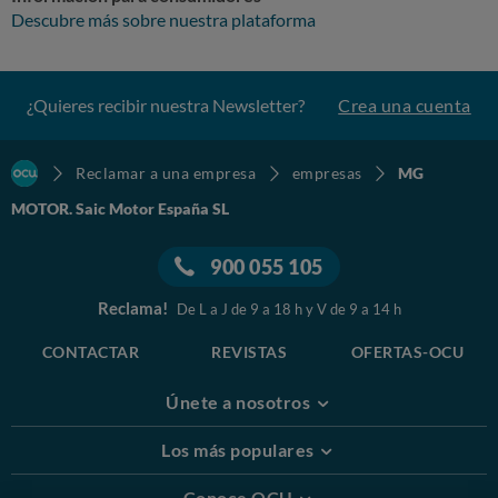
Descubre más sobre nuestra plataforma
SEGUIR CON ESTE VEHÍCULO. No acepto que se me devuelva el mismo
coche simplemente reparado como si se tratara de una avería ordinaria.
La gravedad de los hechos, el historial previo del vehículo y el riesgo
sufrido en circulación hacen que la confianza en este vehículo esté
totalmente rota. CUARTO. Garantía, falta de conformidad y
¿Quieres recibir nuestra Newsletter?
Crea una cuenta
responsabilidad El vehículo se encuentra dentro del periodo de garantía
comercial ofrecido por MG, sin perjuicio de los derechos legales que me
corresponden como consumidor. La situación descrita supone, a mi
juicio, una falta de conformidad grave, tanto por el historial previo del
Reclamar a una empresa
empresas
MG
vehículo como por el riesgo generado en circulación. La reclamación no
se basa únicamente en una avería puntual, sino en un conjunto de
MOTOR. Saic Motor España SL
circunstancias graves: Avería previa de junta de culata. Reclamaciones
anteriores prolongadas. Nuevo fallo grave en circulación. Fallo rojo de
asistencia de dirección/EPS. Múltiples avisos simultáneos de sensores y
900 055 105
sistemas. Incidente producido en curva. Presencia de un menor de 2
años en el vehículo. Pérdida total de confianza en la seguridad del coche.
Reclama!
De L a J de 9 a 18 h y V de 9 a 14 h
QUINTO. Solicitudes concretas Por todo lo anterior, solicito
formalmente: Que se abra expediente formal de reclamación por fallo
CONTACTAR
REVISTAS
OFERTAS-OCU
grave de seguridad del vehículo MG ZS matrícula 6866 LZW. Que se
emita un informe técnico completo y por escrito, indicando: Códigos de
error registrados. Sistemas afectados. Causa probable del fallo. Riesgo
Únete a nosotros
asociado a circular con el vehículo. Relación o no con averías previas.
Estado del sistema de dirección/EPS. Comprobación de campañas,
Los más populares
actualizaciones o llamadas a revisión pendientes por número de
bastidor. Que se compruebe expresamente si el vehículo tiene campañas
técnicas, actualizaciones de software, llamadas a revisión o boletines
Conoce OCU