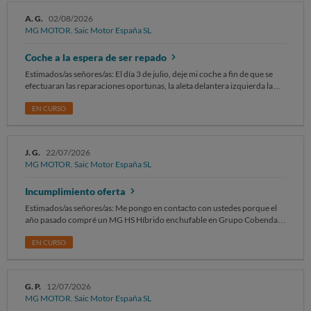
A. G.
02/08/2026
MG MOTOR. Saic Motor España SL
Coche a la espera de ser repado
Estimados/as señores/as: El día 3 de julio, deje mi coche a fin de que se
efectuaran las reparaciones oportunas, la aleta delantera izquierda la
tenían que pedir nueva tardarian de 2 a 3 semanas como maximo. Se fijó
como fecha de entrega del coche reparado para el día 24 de julio como
EN CURSO
maximo. Ya que si no era asi, lo podía dejar el dia 17 de agosto sin
problema. Llegada la fecha de entrega, en el taller se me comunica que la
pieza no ha llegado y que la han reclamado de nuevo, y que se retrasa la
J. G.
22/07/2026
entrega. Posteriormente, se sigue retrasando de una manera
MG MOTOR. Saic Motor España SL
injustificada siendo que el plazo de entrega ha sido rebasado
ampliamente sin que el vehículo haya sido reparado. Esto me está
Incumplimiento oferta
ocasionando unos enormes perjuicios, gastos y molestias, necesitaba mi
vehículo para las vacaciones de verano ( del 25 de julio al 16 de agosto),
Estimados/as señores/as: Me pongo en contacto con ustedes porque el
lo deje para irme con el coche reparado, si no lo dejaba el 17 de agosto a
año pasado compré un MG HS Híbrido enchufable en Grupo Cobendai.
la vuelta al trabajo, y podria estar con el de sustitución (por parte del
Al comprar vehículo, me ofrecieron el mantenimiento incluido, así como
seguro, culpable del golpe). SOLICITO, se me haga entrega del coche
servicios de vehículo de sustitución. Me pongo en contacto con ustedes
EN CURSO
reparado y se me indemnicen los daños y perjuicios morales, tenia una
porque he intentado ponerme en contacto con el concesionario para
ruta para hacer la cual tuve qué anular, Podia anular con cancelación
concertar la cita y están en concurso de acreedores, por lo que no puedo
gratis, pero los daños son el fastidio de no poder disfrutar del verano y
realizar el mantenimiento. He contactado a la marca por distintas vías y
hacer todos los planes que tenia con mi coche nuevo, ahora debo de
G. P.
12/07/2026
emails y tampoco he tenido respuesta. Sin otro particular, atentamente.
esperar al año que viene. Reclamo 1200€ de daño para poder disfrutarlo
MG MOTOR. Saic Motor España SL
cuando tenga mi coche y pedirme mas dias de vacaciones para poder