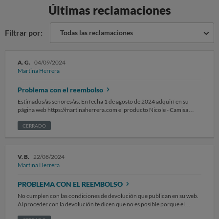
Últimas reclamaciones
Filtrar por:
Todas las reclamaciones
A. G.
04/09/2024
Martina Herrera
Problema con el reembolso
Estimados/as señores/as: En fecha 1 de agosto de 2024 adquirí en su
página web https://martinaherrera.com el producto Nicole - Camisa
Casual En Lino para hombre. Al abrir el paquete me doy cuenta que he
recibido un producto distinto al que yo elegí. Concretamente he recibido
CERRADO
un conjunto para mujer de camisa y pantalón. Adjunto fotocopia de los
siguientes documentos: - Confirmación del pedido - Correos
reclamando la entrega correcta o el reembolso del dinero SOLICITO se
V. B.
22/08/2024
me haga entrega del producto correcto con recogida del equivocado o
Martina Herrera
reembolso del dinero. Sin otro particular, atentamente.
PROBLEMA CON EL REEMBOLSO
No cumplen con las condiciones de devolución que publican en su web.
Al proceder con la devolución te dicen que no es posible porque el
artículo es rebajado (todos están rebajados), te ofrecen a cambio un