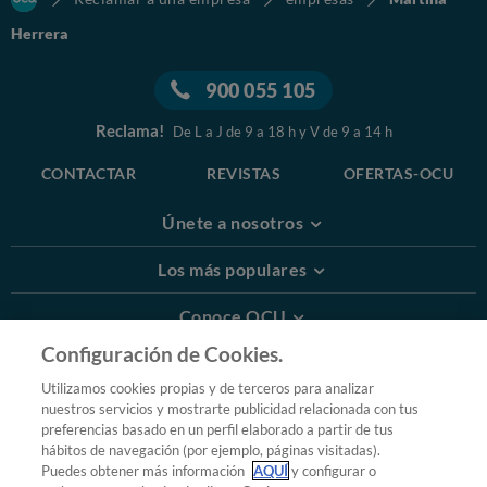
Herrera
900 055 105
Reclama!
De L a J de 9 a 18 h y V de 9 a 14 h
CONTACTAR
REVISTAS
OFERTAS-OCU
Únete a nosotros
Los más populares
Conoce OCU
Configuración de Cookies.
Más Información
Utilizamos cookies propias y de terceros para analizar
nuestros servicios y mostrarte publicidad relacionada con tus
© 2026 OCU
preferencias basado en un perfil elaborado a partir de tus
Condiciones generales de contratación de OCU
hábitos de navegación (por ejemplo, páginas visitadas).
Política de privacidad
Puedes obtener más información
AQUÍ
y configurar o