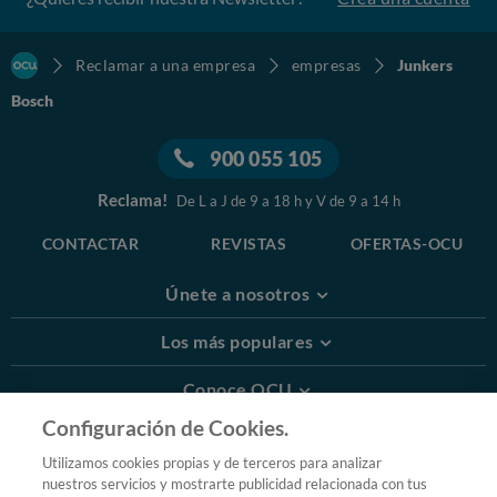
Reclamar a una empresa
empresas
Junkers
Bosch
900 055 105
Reclama!
De L a J de 9 a 18 h y V de 9 a 14 h
CONTACTAR
REVISTAS
OFERTAS-OCU
Únete a nosotros
Los más populares
Conoce OCU
Configuración de Cookies.
Más Información
Utilizamos cookies propias y de terceros para analizar
nuestros servicios y mostrarte publicidad relacionada con tus
© 2026 OCU