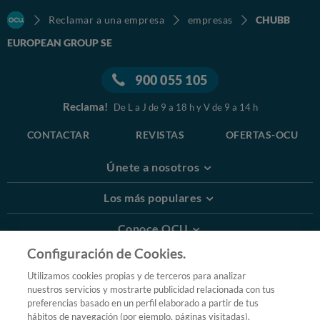
Reclamar a una empresa
empresas
CHUBB
EUROPEAN GROUP SE
900 055 105
Reclama!
De L a J de 9 a 18 h y V de 9 a 14 h
CONTACTAR
REVISTAS
OFERTAS-OCU
Únete a nosotros
Los más populares
Conoce OCU
Configuración de Cookies.
Más Información
Utilizamos cookies propias y de terceros para analizar
nuestros servicios y mostrarte publicidad relacionada con tus
© 2026 OCU
preferencias basado en un perfil elaborado a partir de tus
Condiciones generales de contratación de OCU
hábitos de navegación (por ejemplo, páginas visitadas).