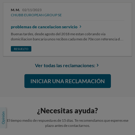
cancelada .
M. M.
02/11/2023
CHUBB EUROPEAN GROUP SE
problemas de cancelacion servicio
Buenas tardes, desde agosto del 2018 me estan cobrando via
domiciliacion bancaria unos recibos cada mes de 70e con referencia de
CHUBB EUROPEAN GROUP SE SUCURSAL EN ESPA, me di cuenta el
otro dia y yo no he contratado nada, lo cancele pero me lo vuelven a
RESUELTO
cobrar,yo ni siquiera he dado mis datos a esta empresa y nose ni que
servicio es, solicito cancelar esto y que no lo cobren más a parte de que
denunciare por todos estos años que se han cobrado esa cantidad de
Ver todas las reclamaciones:
dinero sin mi consentimiento.
INICIAR UNA RECLAMACIÓN
¿Necesitas ayuda?
El tiempo medio de respuesta es de 15 días. Te recomendamos que esperes ese
plazo antes de contactarnos.