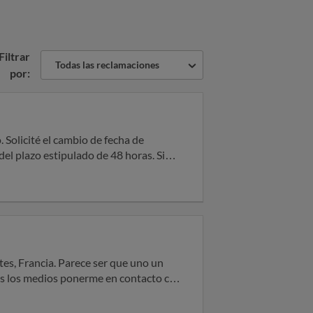
Filtrar
Todas las reclamaciones
por:
Solicité el cambio de fecha de
del plazo estipulado de 48 horas. Sin
 de julio, Enterprise había reasignado
ás alternativa que acudir de urgencia
esa, ninguna solucion a problema con
 me dan una papel, donde se indica
o el reembolso completo e inmediato
nal alquilé otro
os de la