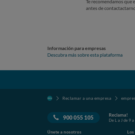
Te recomendamos que e
antes de contactactarno
Información para empresas
Descubra más sobre esta plataforma
Reclamar a una empresa
empre
Reclama!
900 055 105
De L a J de 9 a
Únete a nosotros
Los