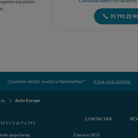
Consulta nuestros horarios
speres ese plazo
s.
91 791 22 9
¿Quieres recibir nuestra Newsletter?
Crea una cuenta
sas
Auto Europe
CONTACTAR
REV
 18 h y V de 9 a 14 h
 más populares
Conoce OCU