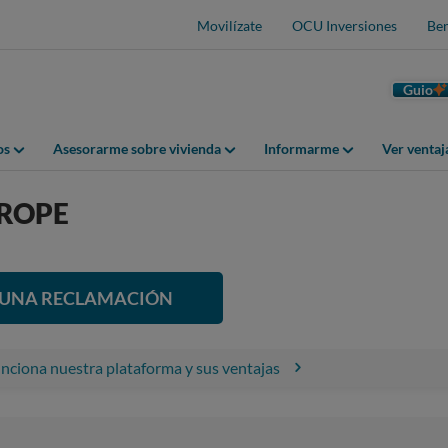
Movilízate
OCU Inversiones
Ben
Guio
os
Asesorarme sobre vivienda
Informarme
Ver venta
ROPE
R UNA RECLAMACIÓN
ciona nuestra plataforma y sus ventajas