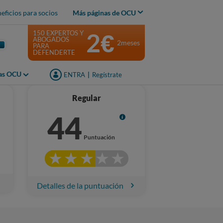
eficios para socios
Más páginas de OCU
2€
150 EXPERTOS Y
ABOGADOS
2meses
PARA
DEFENDERTE
jas OCU
ENTRA
|
Regístrate
Regular
44
Info
Puntuación
Detalles de la puntuación