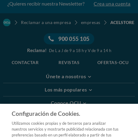
¿Quieres recibir nuestra Newsletter?
Crea una cuenta
Reclamar a una empresa
empresas
ACELSTORE
900 055 105
Reclama!
De L a J de 9 a 18 h y V de 9 a 14 h
CONTACTAR
REVISTAS
OFERTAS-OCU
Únete a nosotros
Los más populares
Conoce OCU
Configuración de Cookies.
Más Información
Utilizamos cookies propias y de terceros para analizar
nuestros servicios y mostrarte publicidad relacionada con tus
© 2026 OCU
preferencias basado en un perfil elaborado a partir de tus
Condiciones generales de contratación de OCU