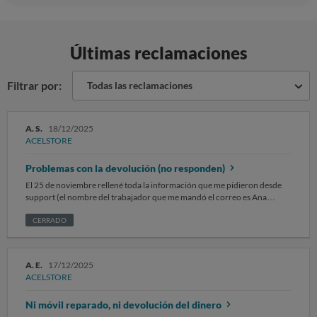
Últimas reclamaciones
Filtrar por:
Todas las reclamaciones
A. S.
18/12/2025
ACELSTORE
Problemas con la devolución (no responden)
El 25 de noviembre rellené toda la información que me pidieron desde
support (el nombre del trabajador que me mandó el correo es Ana
Belén). Desde entonces no se me ha respondido al correo, ni se me ha
mandado información sobre cuando se pasará a recoger el teléfono, y
CERRADO
aun intentando ponerme en contacto con la empresa por teléfono o
WhatsApp tampoco me responde nadie. Espero una respuesta de la
empresa con la fecha en la que se pasará a recoger mi dispositivo para su
A. E.
17/12/2025
devolución y el debido reembolso del dinero.
ACELSTORE
Ni móvil reparado, ni devolución del dinero