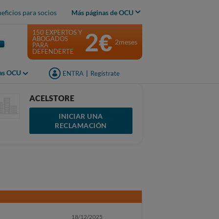
eficios para socios
Más páginas de OCU
2€
150 EXPERTOS Y
ABOGADOS
2meses
PARA
DEFENDERTE
jas OCU
ENTRA
|
Regístrate
ACELSTORE
INICIAR UNA
RECLAMACIÓN
18/12/2025