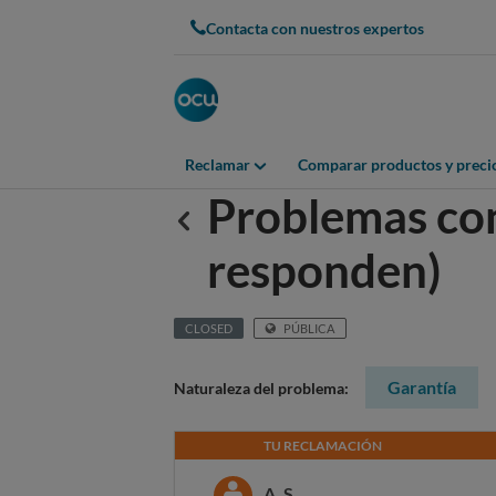
Contacta con nuestros expertos
Reclamar
Comparar productos y preci
Problemas con
Anterior
responden)
CLOSED
PÚBLICA
Garantía
Naturaleza del problema:
TU RECLAMACIÓN
A. S.