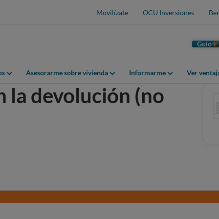
Movilízate
OCU Inversiones
Ben
Guio
os
Asesorarme sobre vivienda
Informarme
Ver venta
 la devolución (no