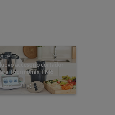
OTICIA
uevo accesorio cortador
ara Thermomix-TM6
ee más