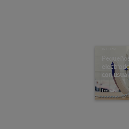
INFORME
Pequeño
electrodo
con usua
Lee más