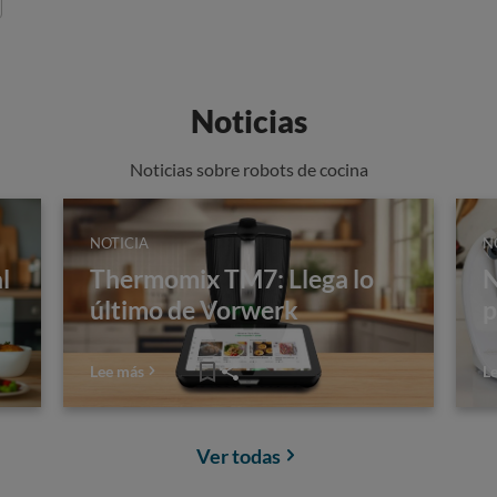
Noticias
Noticias sobre robots de cocina
NOTICIA
N
l
Thermomix TM7: Llega lo
N
último de Vorwerk
p
Lee más
L
Ver todas