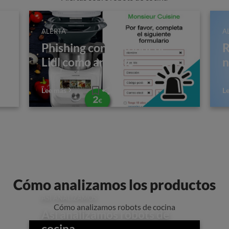
ALERTA
A
Phishing con el Robot de
R
Lidl como anzuelo
n
Lee más
L
Cómo analizamos los productos
ASÍ ANALIZAMOS
Cómo analizamos robots de cocina
Así analizamos robots de
cocina