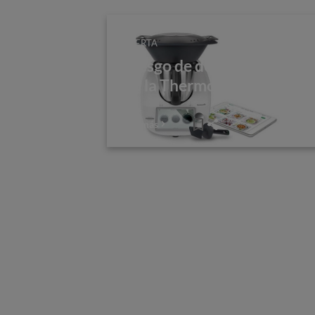
ALERTA
Riesgo de desbordamiento
en la Thermomix TM6
Lee más