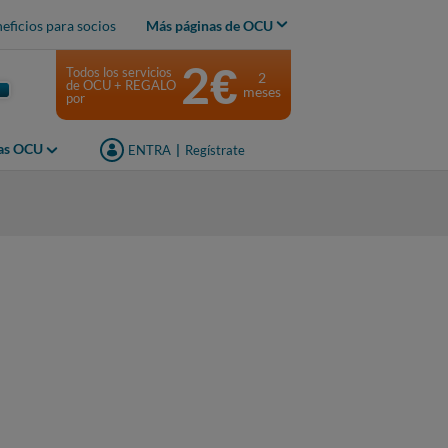
eficios para socios
Más páginas de OCU
2€
Todos los servicios
2
de OCU + REGALO
meses
por
jas OCU
ENTRA
|
Regístrate