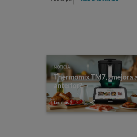
NOTICIA
Thermomix TM7, ¿mejora a
anterior?
Lee más