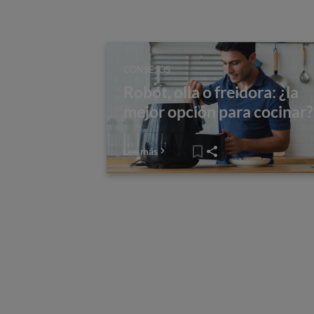
CONSEJOS
Robot, olla o freidora: ¿la
mejor opción para cocinar?
Lee más