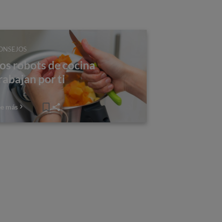
ONSEJOS
os robots de cocina
rabajan por ti
ee más