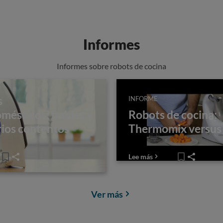
Informes
Informes sobre robots de cocina
s
INFORME
mésticos: fiables y
Robots de cocina:
rios contentos
Thermomix versu
Lee más
Ver más