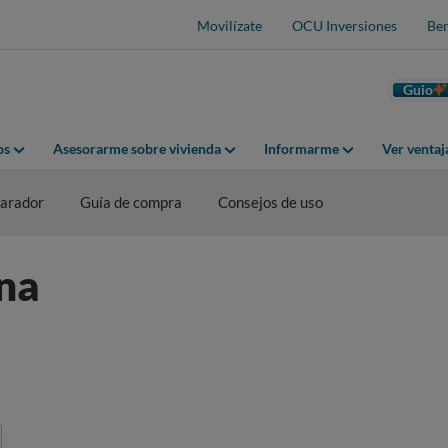
Movilízate
OCU Inversiones
Ben
Guio
os
Asesorarme sobre vivienda
Informarme
Ver venta
arador
Guía de compra
Consejos de uso
na