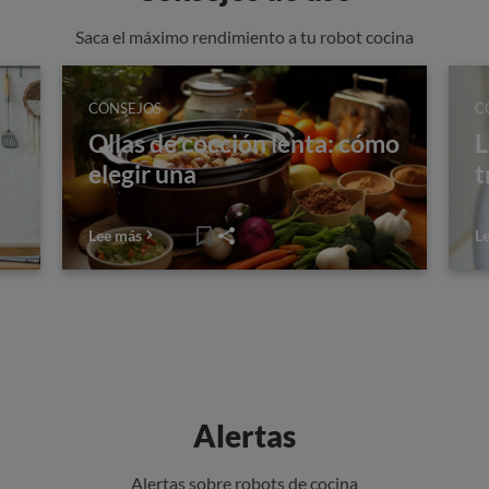
Saca el máximo rendimiento a tu robot cocina
CONSEJOS
C
Ollas de cocción lenta: cómo
L
elegir una
t
Lee más
L
Alertas
Alertas sobre robots de cocina