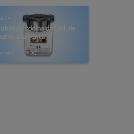
LERTA
obot de cocina de Lidl, de
uevo a la venta
ee más