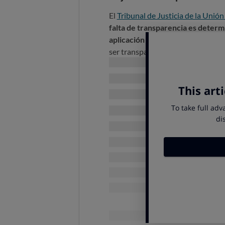
El
Tribunal de Justicia de la Unió
falta de transparencia es determ
aplicación del IRPH
en los contra
ser transparente, habiendo inform
supera todos los controles de tra
como tal nula
.
Lo cierto es que
muchos bancos no
el IRPH. No contaron que
:
Es un índice que se calcula 
proporciona.
No explicaron con cuadros c
lo que el cliente podría ver qu
A juicio de OCU,
es evidente que 
consumidores.
El Tribunal Supremo no lo 