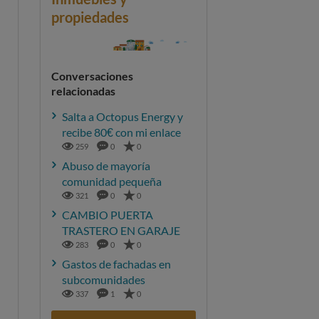
propiedades
Conversaciones
relacionadas
Salta a Octopus Energy y
recibe 80€ con mi enlace
259
0
0
Abuso de mayoría
comunidad pequeña
321
0
0
CAMBIO PUERTA
TRASTERO EN GARAJE
283
0
0
Gastos de fachadas en
subcomunidades
337
1
0