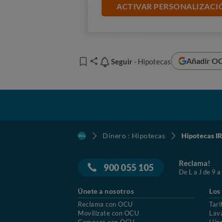
ACTIVAR PERSONALIZACI
Con esta decisión, un a
uténtico ja
justicia española parece respaldar
combatiendo
y que continuará ha
Añadir OC
Seguir
Seguir
- Hipotecas
AFEC
Dinero : Hipotecas
Hipotecas IR
Reclama!
900 055 105
De L a J de 9 a
Únete a nosotros
Los
Reclama con OCU
Tari
Movilízate con OCU
Lav