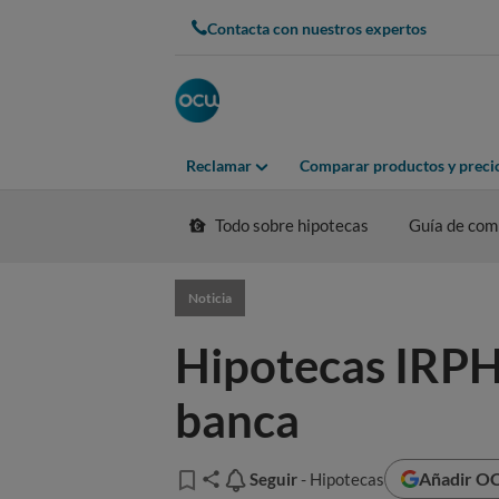
Contacta con nuestros expertos
Reclamar
Comparar productos y preci
Todo sobre hipotecas
Guía de com
Noticia
Hipotecas IRPH:
banca
Añadir OC
Seguir
Seguir
- Hipotecas