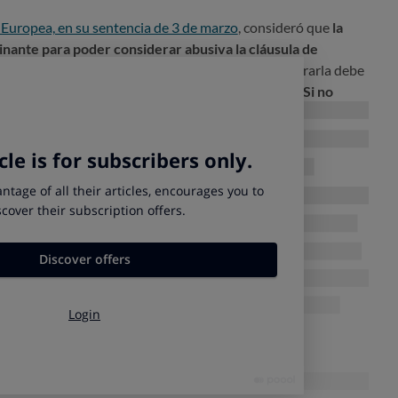
n Europea, en su sentencia de 3 de marzo
, consideró que
la
inante para poder considerar abusiva la cláusula de
tos de préstamos hipotecarios: para poder incorporarla debe
ado con claridad al usuario de todos los aspectos.
Si no
nsparencia, según el TSJUE, esta cláusula es abusiva y
 informaron a sus clientes de manera comprensible sobre
teniendo en cuenta los datos que la propia entidad
omparativos históricos la evolución del IRPH y Euribor, con
e el IRPH siempre ha estado por encima del Euribor.
no se informó de forma clara y transparente a los
ve así