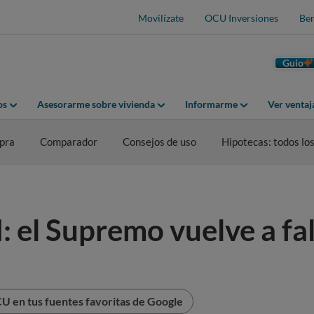
Movilízate
OCU Inversiones
Ben
Guio
os
Asesorarme sobre vivienda
Informarme
Ver venta
pra
Comparador
Consejos de uso
Hipotecas: todos lo
 el Supremo vuelve a fall
U en tus fuentes favoritas de Google