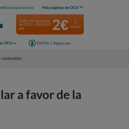
eficios para socios
Más páginas de OCU
2€
Todos los servicios
2
de OCU + REGALO
meses
por
jas OCU
ENTRA
|
Regístrate
s contenidos
ar a favor de la