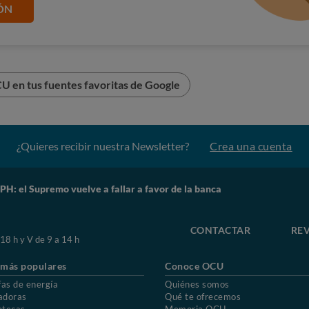
ÓN
rro de agua fría para los intereses de miles de usuarios
, la
 los abusos de la banca,
unos abusos que OCU lleva años
ciendo.
U en tus fuentes favoritas de Google
TADOS POR HIPOTECAS IRPH
¿Quieres recibir nuestra Newsletter?
Crea una cuenta
PH: el Supremo vuelve a fallar a favor de la banca
CONTACTAR
REV
 18 h y V de 9 a 14 h
 más populares
Conoce OCU
fas de energía
Quiénes somos
adoras
Qué te ofrecemos