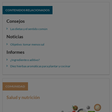
Nuez moscada
CONTENIDOS RELACIONADOS
Nombre científico y familia:
Myristica fragans
.
Pertenece a la familia de las miristicáceas.
Consejos
Características:
La nuez moscada es la semilla del
Las dietas y el sentido común
fruto del árbol. El sabor de la nuez moscada es cálido
Noticias
dulce y penetrante.
Objetivo: tomar menos sal
Uso en la cocina:
Tradicionalmente la nuez
Informes
moscada la empleamos para aromatizar bechamel o
salsas con lácteos. Combina perfectamente con platos
¿Ingrediente o aditivo?
de pescado y huevos. Muy empleada también para
Diez hierbas aromáticas para plantar y cocinar
aromatizar platos de pasta.
Pimentón
COMUNIDAD
Nombre científico y familia:
Capsicum annuum
.
Pertenece a la familia de las solanáceas. Dentro de
Salud y nutrición
este grupo también pertenecen la guindilla y la
cayena.