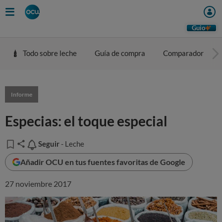
Guio
Todo sobre leche
Guía de compra
Comparador
Informe
Especias: el toque especial
Seguir
Seguir
- Leche
Añadir OCU en tus fuentes favoritas de Google
27 noviembre 2017