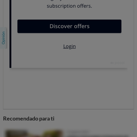
curiosidad cada cocinero prepara sus mezclas
pudiendo variar la cantidad de especias de 5 a 10.
Jengibre
Nombre científico y familia:
Zingiber officinale
.
Pertenece a la familia de las zingiberáceas.
Características:
El jengibre es la raíz de la planta.
Presenta un aroma profundo y refrescante que
recuerda a los cítricos.
Uso en la cocina:
Muy empleado para aromatizar
platos orientales, combinando perfectamente con
pescado, carne, pollo, verduras, o pasta. En Europa es
tradicional la elaboración de galletas y bollería con
jengibre. A menudo viene definido
superalimento
Recomendado para ti