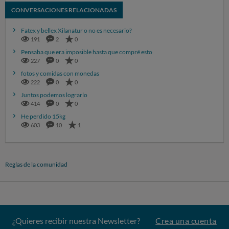
CONVERSACIONES RELACIONADAS
Fatex y bellex Xilanatur o no es necesario?
191
2
0
Pensaba que era imposible hasta que compré esto
227
0
0
fotos y comidas con monedas
222
0
0
Juntos podemos lograrlo
414
0
0
He perdido 15kg
603
10
1
Reglas de la comunidad
¿Quieres recibir nuestra Newsletter?
Crea una cuenta