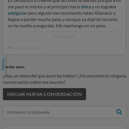
Es fantástico y créeme que se como te sientes porque a mí
me pasó lo mismo y al principio hacía
dieta
y no lograba
adelgazar
pero alguien me recomendo fatex Xilanatur y
llegué a perder mucho peso y aunque ya dejé de tomarlo
no he vuelto a engordar. Me mantengo en mi peso.
RESPONDER
Votar como útil
Perder peso
¿Hay un tema del que querrías hablar? ¿No encuentras ninguna
conversación sobre ese asunto?
INICIAR NUEVA CONVERSACIÓN