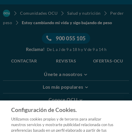
Comunidades OCU
Salud y nutrición
Perder
peso
Estoy cambiando mi vida y sigo bajando de peso
900 055 105
Reclama!
De L a J de 9 a 18 h y V de 9 a 14 h
CONTACTAR
REVISTAS
OFERTAS-OCU
Únete a nosotros
Los más populares
Conoce OCU
Configuración de Cookies.
Más Información
Utilizamos cookies propias y de terceros para analizar
nuestros servicios y mostrarte publicidad relacionada con tus
© 2026 OCU
preferencias basado en un perfil elaborado a partir de tus