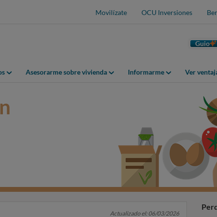
Movilízate
OCU Inversiones
Ben
Guio
os
Asesorarme sobre vivienda
Informarme
Ver venta
ón
Perd
Actualizado el: 06/03/2026