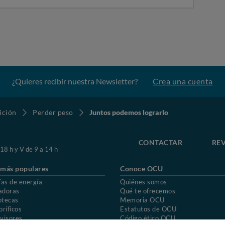
¿Quieres recibir nuestra Newsletter?
Crea una cuenta
ición
Perder peso
Juntos podemos lograrlo
CONTACTAR
REV
 18 h y V de 9 a 14 h
 más populares
Conoce OCU
fas de energía
Quiénes somos
adoras
Qué te ofrecemos
otecas
Memoria OCU
oríficos
Estatutos de OCU
visores
Código ético OCU