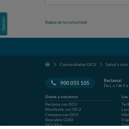
Reglas de la comunidad
Comunidades OCU
Salud y nutr
Reclama!
900 055 105
De L a J de 9 a
Únete a nosotros
Los
Reclama con OCU
Tari
Movilízate con OCU
Lav
Compara con OCU
Hip
Descubre GUIO
Frig
OCU Plus
Tele