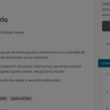
¿Hay
encu
asun
rlo
ctividad nueva
n grupo de whatsap para motivarnos con la pérdida de
ayudó muchísimo en su momento.
CONV
 compartir vivencias, motivarnos, pasarnos recetas
 alguien quiere unirse, me gustaría mucho
o aún me queda y necesito motivación
udable
salud y nutricion