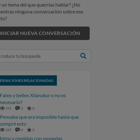
 un tema del que querrías hablar? ¿No
entras ninguna conversación sobre ese
to?
INICIAR NUEVA CONVERSACIÓN
ERSACIONES RELACIONADAS
Fatex y bellex Xilanatur o no es
necesario?
191
2
0
Pensaba que era imposible hasta que
compré esto
227
0
0
fotos y comidas con monedas