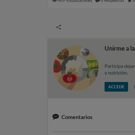
409
Visualizaciones
0
Respuestas
Unirme a l
Participa deja
y nutrición
.
ACCEDE
Comentarios