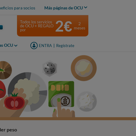
eficios para socios
Más páginas de OCU
2€
Todos los servicios
2
de OCU + REGALO
meses
por
jas OCU
ENTRA
|
Regístrate
er peso