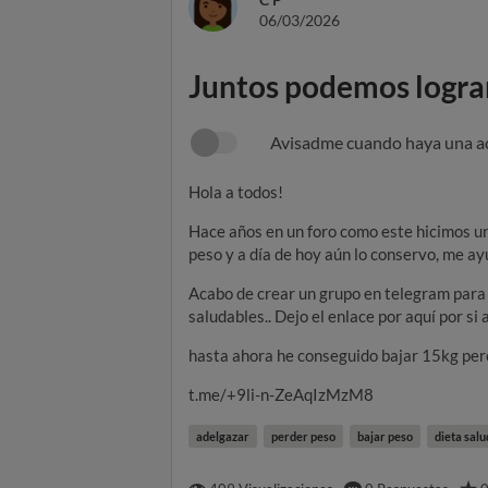
06/03/2026
Juntos podemos logra
Avisadme cuando haya una a
Hola a todos!
Hace años en un foro como este hicimos u
peso y a día de hoy aún lo conservo, me 
Acabo de crear un grupo en telegram para
saludables.. Dejo el enlace por aquí por si
hasta ahora he conseguido bajar 15kg per
t.me/+9li-n-ZeAqIzMzM8
adelgazar
perder peso
bajar peso
dieta sal