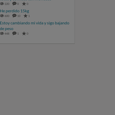
220
0
0
He perdido 15kg
600
10
1
Estoy cambiando mi vida y sigo bajando
de peso
448
1
0