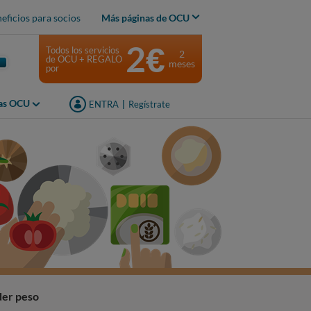
eficios para socios
Más páginas de OCU
2€
Todos los servicios
2
de OCU + REGALO
meses
por
jas OCU
ENTRA
|
Regístrate
er peso