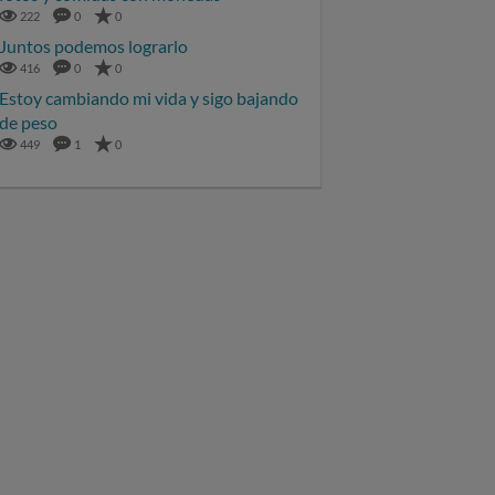
222
0
0
Juntos podemos lograrlo
416
0
0
Estoy cambiando mi vida y sigo bajando
de peso
449
1
0