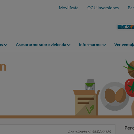
Movilízate
OCU Inversiones
Ben
Guio
os
Asesorarme sobre vivienda
Informarme
Ver venta
ón
Perd
Actualizado el: 04/08/2026