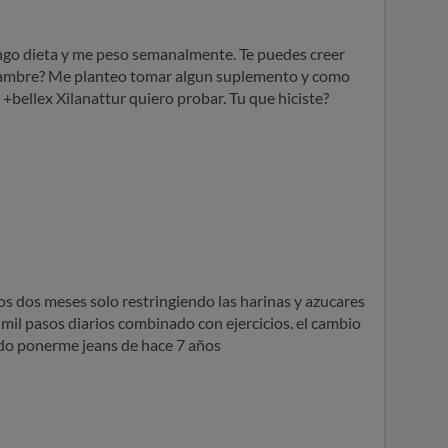
hgo dieta y me peso semanalmente. Te puedes creer
hambre? Me planteo tomar algun suplemento y como
+bellex Xilanattur quiero probar. Tu que hiciste?
mos dos meses solo restringiendo las harinas y azucares
il pasos diarios combinado con ejercicios. el cambio
edo ponerme jeans de hace 7 años