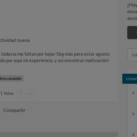
¿Hay
encu
asun
ctividad nueva
, todavía me faltan por bajar 5kg más para estar agusto
o por aquí mi experiencia, y así encontrar motivación!
dieta saludable
CONV
1
Votos
Like
Compartir