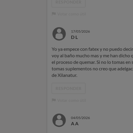
RESPONDER
Votar como útil
17/05/2026
D L
Yo ya empece con fatex y no puedo decir
voy al baño mucho mas y me han dicho 
el proceso de quemar. Si no lo tomas en 
tomas suplementos no creo que adelgace
de Xilanatur.
RESPONDER
Votar como útil
04/05/2026
A A