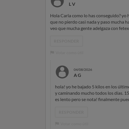
L V
Hola Carla como lo has conseguido? yo 
que no pierdo casi nada y paso mucha 
veo que mucha gente adelgaza con fetex 
RESPONDER
Votar como útil
04/08/2026
A G
hola! yo he bajado 5 kilos en los últi
y caminando mucho todos los días. 15m
es lento pero se nota! finalmente pu
RESPONDER
Votar como útil