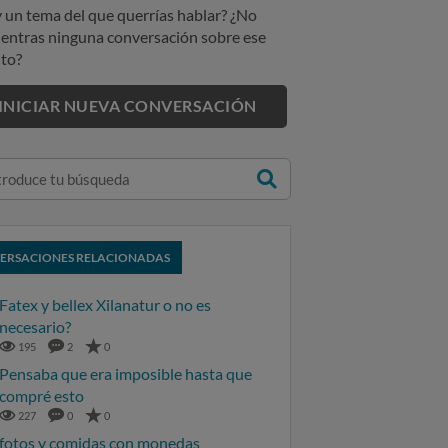
 un tema del que querrías hablar? ¿No
entras ninguna conversación sobre ese
to?
INICIAR NUEVA CONVERSACIÓN
ERSACIONES RELACIONADAS
Fatex y bellex Xilanatur o no es
necesario?
195
2
0
Pensaba que era imposible hasta que
compré esto
227
0
0
fotos y comidas con monedas