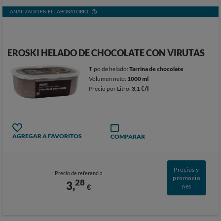
ANALIZADO EN EL LABORATORIO
EROSKI HELADO DE CHOCOLATE CON VIRUTAS
Tipo de helado:
Tarrina de chocolate
Volumen neto:
1000 ml
Precio por Litro:
3,1 €/l
AGREGAR A FAVORITOS
COMPARAR
Precios y
Precio de referencia
promocio
28
3,
€
nes