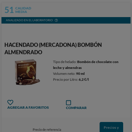
51
CALIDAD
MEDIA
ANALIZADO EN EL LABORATORIO
HACENDADO (MERCADONA) BOMBÓN
ALMENDRADO
Tipo de helado:
Bombón de chocolate con
leche y almendras
Volumen neto:
90 ml
Precio por Litro:
6,2 €/l
AGREGAR A FAVORITOS
COMPARAR
Precios y
Precio de referencia