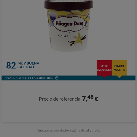
82
MUY BUENA
CALIDAD
MEJOR
COMPRA
DEL ANÁLISIS
MAESTRA
ANALIZADO EN EL LABORATORIO
48
7,
€
Precio de referencia
Nuestra recomendación según calidad y precio