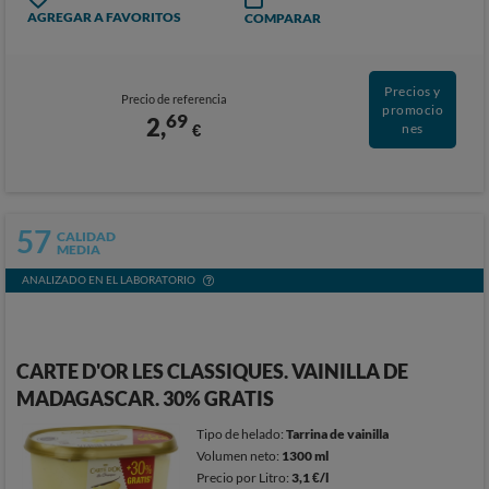
AGREGAR A FAVORITOS
COMPARAR
Precios y
Precio de referencia
promocio
69
2,
€
nes
57
CALIDAD
MEDIA
ANALIZADO EN EL LABORATORIO
CARTE D'OR LES CLASSIQUES. VAINILLA DE
MADAGASCAR. 30% GRATIS
Tipo de helado:
Tarrina de vainilla
Volumen neto:
1300 ml
Precio por Litro:
3,1 €/l