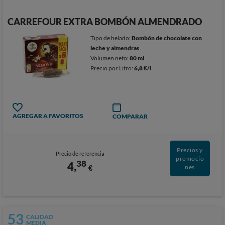
CARREFOUR EXTRA BOMBÓN ALMENDRADO
Tipo de helado:
Bombón de chocolate con
leche y almendras
Volumen neto:
80 ml
Precio por Litro:
6,8 €/l
AGREGAR A FAVORITOS
COMPARAR
Precios y
Precio de referencia
promocio
38
4,
€
nes
53
CALIDAD
MEDIA