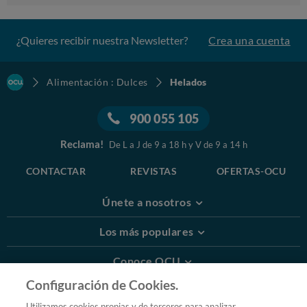
¿Quieres recibir nuestra Newsletter?
Crea una cuenta
Alimentación : Dulces
Helados
900 055 105
Reclama!
De L a J de 9 a 18 h y V de 9 a 14 h
CONTACTAR
REVISTAS
OFERTAS-OCU
Únete a nosotros
Los más populares
Conoce OCU
Configuración de Cookies.
Más Información
Utilizamos cookies propias y de terceros para analizar