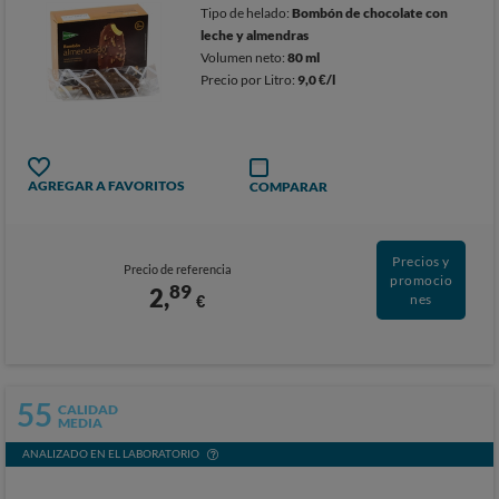
Tipo de helado:
Bombón de chocolate con
leche y almendras
Volumen neto:
80 ml
Precio por Litro:
9,0 €/l
AGREGAR A FAVORITOS
COMPARAR
Precios y
Precio de referencia
promocio
89
2,
€
nes
55
CALIDAD
MEDIA
ANALIZADO EN EL LABORATORIO