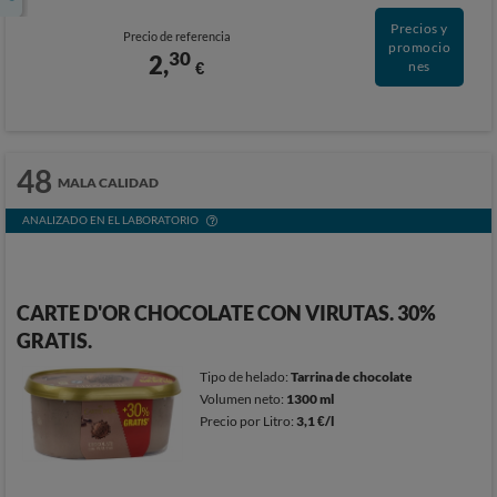
Precios y
Precio de referencia
promocio
30
2,
€
nes
48
MALA CALIDAD
ANALIZADO EN EL LABORATORIO
CARTE D'OR CHOCOLATE CON VIRUTAS. 30%
GRATIS.
Tipo de helado:
Tarrina de chocolate
Volumen neto:
1300 ml
Precio por Litro:
3,1 €/l