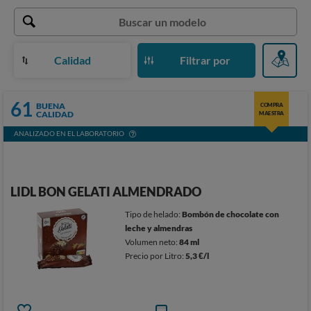
Calidad
Filtrar por
61
BUENA
COMPRA
CALIDAD
MAESTRA
ANALIZADO EN EL LABORATORIO
LIDL BON GELATI ALMENDRADO
Tipo de helado:
Bombón de chocolate con
leche y almendras
Volumen neto:
84 ml
Precio por Litro:
5,3 €/l