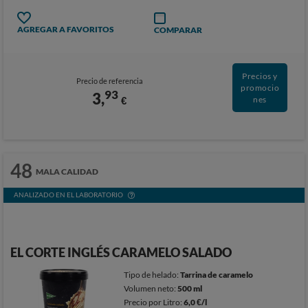
AGREGAR A FAVORITOS
COMPARAR
Precios y
Precio de referencia
promocio
93
3,
€
nes
48
MALA CALIDAD
ANALIZADO EN EL LABORATORIO
EL CORTE INGLÉS CARAMELO SALADO
Tipo de helado:
Tarrina de caramelo
Volumen neto:
500 ml
Precio por Litro:
6,0 €/l