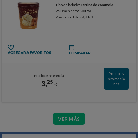
Tipo de helado:
Tarrina de caramelo
Volumen neto:
500 ml
Precio por Litro:
6,5 €/l
AGREGAR A FAVORITOS
COMPARAR
Precios y
Precio de referencia
promocio
25
3,
€
nes
VER MÁS