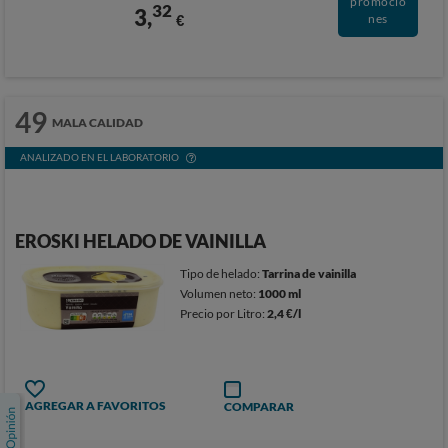
promocio
32
3,
€
nes
49
MALA CALIDAD
ANALIZADO EN EL LABORATORIO
EROSKI HELADO DE VAINILLA
Tipo de helado:
Tarrina de vainilla
Volumen neto:
1000 ml
Precio por Litro:
2,4 €/l
AGREGAR A FAVORITOS
COMPARAR