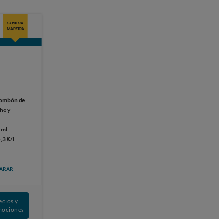
COMPRA
MAESTRA
ombón de
he y
 ml
5,3 €/l
ARAR
ecios y
mociones