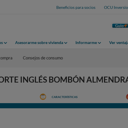
Beneficios para socios
OCU Inversio
Guio
os
Asesorarme sobre vivienda
Informarme
Ver venta
 compra
Consejos de consumo
EL CORTE INGLÉS BOMBÓN ALMEND
CARACTERÍSTICAS