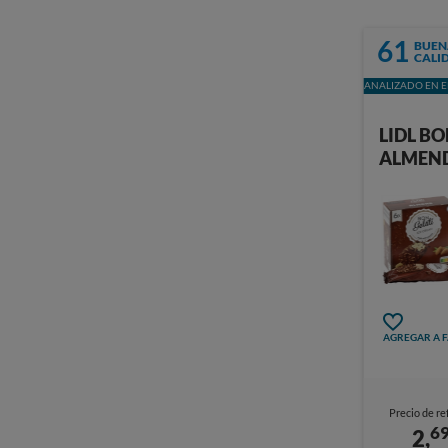
61
BUEN
CALI
ANALIZADO EN E
LIDL BO
ALMEN
AGREGAR A 
Precio de re
6
2,