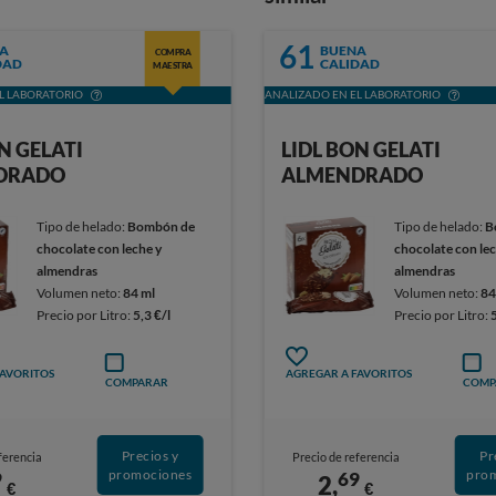
61
A
BUENA
COMPRA
DAD
CALIDAD
MAESTRA
L LABORATORIO
ANALIZADO EN EL LABORATORIO
N GELATI
LIDL BON GELATI
DRADO
ALMENDRADO
Tipo de helado:
Bombón de
Tipo de helado:
B
chocolate con leche y
chocolate con lec
almendras
almendras
Volumen neto:
84 ml
Volumen neto:
84
Precio por Litro:
5,3 €/l
Precio por Litro:
FAVORITOS
AGREGAR A FAVORITOS
COMPARAR
COMP
Precios y
Pr
ferencia
Precio de referencia
promociones
pro
9
69
2,
€
€