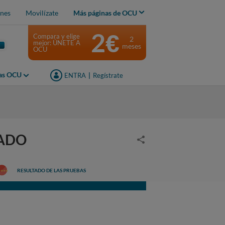
nes
Movilízate
Más páginas de OCU
2€
Compara y elige
2
mejor: ÚNETE A
meses
OCU
jas OCU
ENTRA
|
Regístrate
RADO
RESULTADO DE LAS PRUEBAS