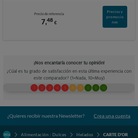
Precios y
Precio de referencia
promocio
48
7,
€
nes
¿Quieres recibir nuestra Newsletter?
Crea una cuenta
Alimentación : Dulces
Helados
CARTE D'OR