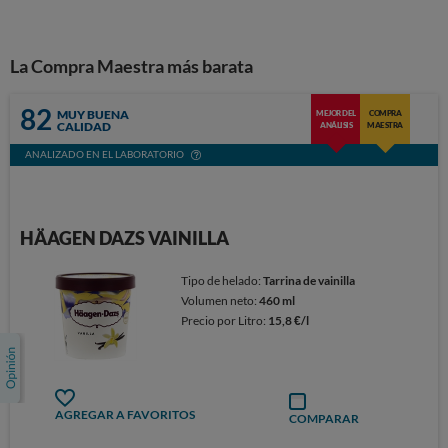
La Compra Maestra más barata
82
MUY BUENA
MEJOR DEL
COMPRA
CALIDAD
ANÁLISIS
MAESTRA
ANALIZADO EN EL LABORATORIO
HÄAGEN DAZS VAINILLA
Tipo de helado:
Tarrina de vainilla
Volumen neto:
460 ml
Precio por Litro:
15,8 €/l
AGREGAR A FAVORITOS
COMPARAR