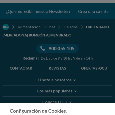
¿Quieres recibir nuestra Newsletter?
Crea una cuenta
Alimentación : Dulces
Helados
HACENDADO
(MERCADONA) BOMBÓN ALMENDRADO
900 055 105
Reclama!
De L a J de 9 a 18 h y V de 9 a 14 h
CONTACTAR
REVISTAS
OFERTAS-OCU
Únete a nosotros
Los más populares
Conoce OCU
Configuración de Cookies.
Más Información