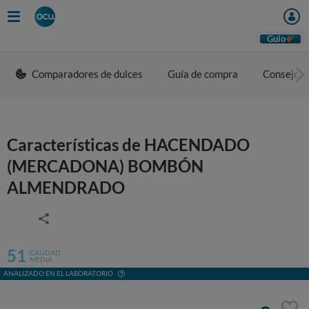
Guio
Comparadores de dulces
Guía de compra
Consejos 
Características de HACENDADO
(MERCADONA) BOMBÓN
ALMENDRADO
51
CALIDAD
MEDIA
ANALIZADO EN EL LABORATORIO