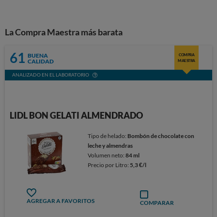
La Compra Maestra más barata
61
BUENA
COMPRA
CALIDAD
MAESTRA
ANALIZADO EN EL LABORATORIO
LIDL BON GELATI ALMENDRADO
Tipo de helado:
Bombón de chocolate con
leche y almendras
Volumen neto:
84 ml
Precio por Litro:
5,3 €/l
AGREGAR A FAVORITOS
COMPARAR