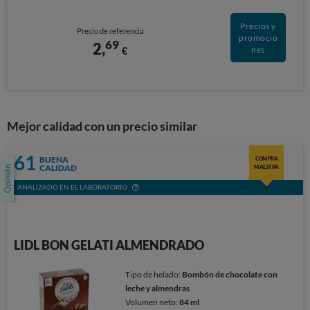
Precios y
Precio de referencia
promocio
69
2,
€
nes
Mejor calidad con un precio similar
61
BUENA
COMPRA
CALIDAD
MAESTRA
ANALIZADO EN EL LABORATORIO
LIDL BON GELATI ALMENDRADO
Tipo de helado:
Bombón de chocolate con
leche y almendras
Volumen neto:
84 ml