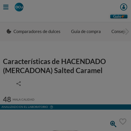
Guio
Comparadores de dulces
Guía de compra
Consejos 
Características de HACENDADO
(MERCADONA) Salted Caramel
48
MALA CALIDAD
ANALIZADO EN EL LABORATORIO