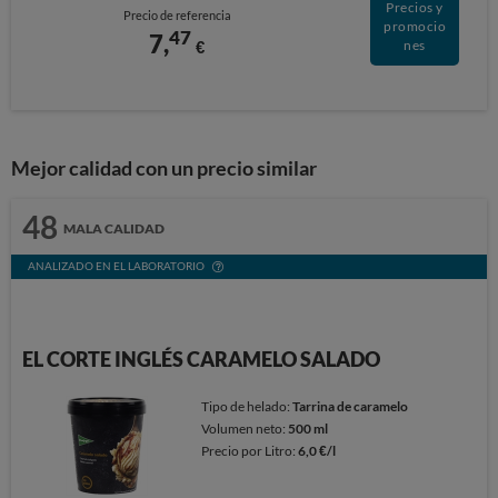
Precios y
Precio de referencia
promocio
47
7,
€
nes
Mejor calidad con un precio similar
48
MALA CALIDAD
ANALIZADO EN EL LABORATORIO
EL CORTE INGLÉS CARAMELO SALADO
Tipo de helado:
Tarrina de caramelo
Volumen neto:
500 ml
Precio por Litro:
6,0 €/l