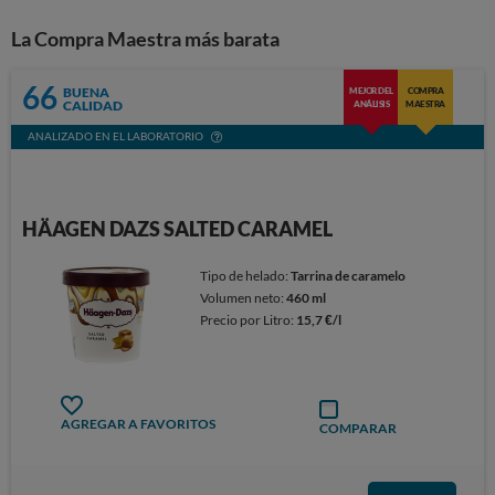
La Compra Maestra más barata
66
BUENA
MEJOR DEL
COMPRA
CALIDAD
ANÁLISIS
MAESTRA
ANALIZADO EN EL LABORATORIO
HÄAGEN DAZS SALTED CARAMEL
Tipo de helado:
Tarrina de caramelo
Volumen neto:
460 ml
Precio por Litro:
15,7 €/l
AGREGAR A FAVORITOS
COMPARAR