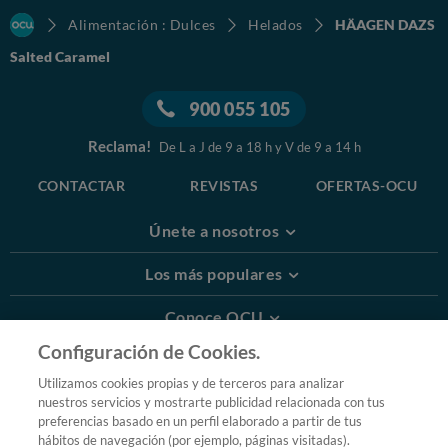
Alimentación : Dulces
Helados
HÄAGEN DAZS
Salted Caramel
900 055 105
Reclama!
De L a J de 9 a 18 h y V de 9 a 14 h
CONTACTAR
REVISTAS
OFERTAS-OCU
Únete a nosotros
Los más populares
Conoce OCU
Configuración de Cookies.
Más Información
Utilizamos cookies propias y de terceros para analizar
nuestros servicios y mostrarte publicidad relacionada con tus
© 2026 OCU
preferencias basado en un perfil elaborado a partir de tus
Condiciones generales de contratación de OCU
hábitos de navegación (por ejemplo, páginas visitadas).