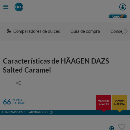
Guio
Comparadores de dulces
Guía de compra
Consejos 
Características de HÄAGEN DAZS
Salted Caramel
66
BUENA
MEJOR DEL
COMPRA
CALIDAD
ANÁLISIS
MAESTRA
ANALIZADO EN EL LABORATORIO