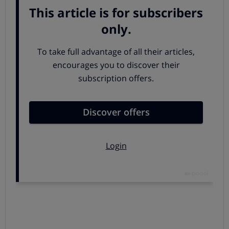
Pescado todas las semanas
El pescado fresco debe incluirse de manera regular en la
dieta: su proteína de alto valor biológico, sus nutrientes
(hierro, calcio, fósforo), las grasas ricas en omega3... Todo
juega a su favor. Por eso
OCU recomienda comer
pescado al menos tres veces a la semana
(y una de ellas