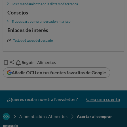
Consejos de conservación y consumo
Los 5 mandamientos de la dieta mediterránea
Consejos
Como conservar el pescado
Conservar los alimentos en casa
Trucos para comprar pescado y marisco
Enlaces de interés
Test: qué sabes del pescado
Seguir
Seguir
- Alimentos
Añadir OCU en tus fuentes favoritas de Google
¿Quieres recibir nuestra Newsletter?
Crea una cuenta
Alimentación : Alimentos
Acertar al comprar
pescado