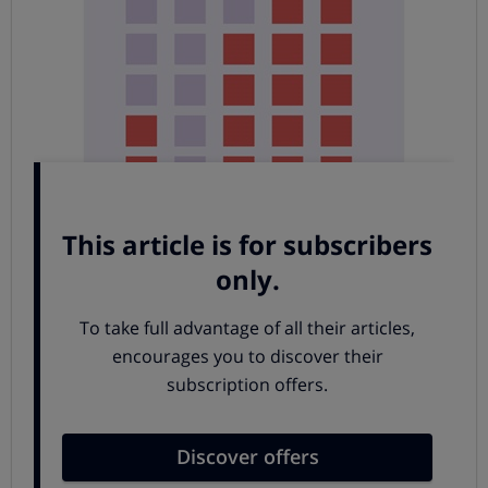
Únicamente en
4
de los centros de reiki consultados nos
preguntaron si habíamos ido al médico o
al psicólogo
para tratar la depresión. De estos 4 establecimientos, 2
nos recomendaron que siguiéramos el consejo de estos
especialistas y 1 incluso se mostró en desacuerdo con
nuestra decisión de no tomar antidepresivos
recomendados por nuestro médico.