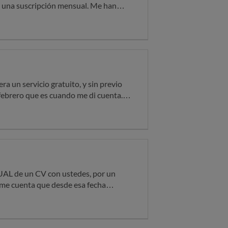
 una suscripción mensual. Me han
. Y ahora no se hacen responsables,
ra un servicio gratuito, y sin previo
ebrero que es cuando me di cuenta.
uario cuando les escribo desde el
no. He hablado hoy con atención al
 pueden gestionar el reembolso, he
 de un mes solamente. Ruego se me
me cuenta que desde esa fecha
e 19.85€ que nunca he solicitado ni
importarme la totalidad del dinero