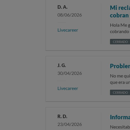
D. A.
Mi recl
cobran 
08/06/2026
Hola Me gustaría verme la baja en su empresa es que yo solo solicite un documento y me salen dos y me están
Livecareer
cobrando p
CERRADO
J. G.
Problem
30/04/2026
No me quie
que era un
Livecareer
datos de t
CERRADO
autorizac
intercamb
reembolsa
los cargos
R. D.
Informa
23/04/2026
Necesitaba