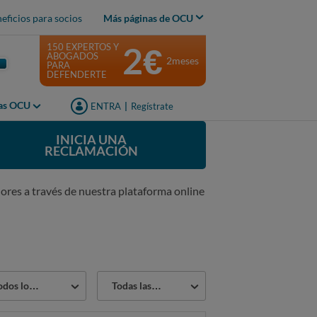
eficios para socios
Más páginas de OCU
2€
150 EXPERTOS Y
ABOGADOS
2meses
PARA
DEFENDERTE
jas OCU
ENTRA
|
Regístrate
INICIA UNA
RECLAMACIÓN
ores a través de nuestra plataforma online
or
Estado
os los sectores
Todas las reclamaciones