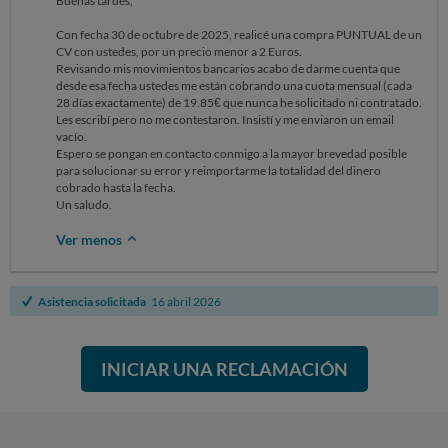
Buenas tardes,
Con fecha 30 de octubre de 2025, realicé una compra PUNTUAL de un
CV con ustedes, por un precio menor a 2 Euros.
Revisando mis movimientos bancarios acabo de darme cuenta que
desde esa fecha ustedes me están cobrando una cuota mensual (cada
28 días exactamente) de 19.85€ que nunca he solicitado ni contratado.
Les escribí pero no me contestaron. Insistí y me enviaron un email
vacío.
Espero se pongan en contacto conmigo a la mayor brevedad posible
para solucionar su error y reimportarme la totalidad del dinero
cobrado hasta la fecha.
Un saludo.
Ver menos
Asistencia solicitada
16 abril 2026
INICIAR UNA RECLAMACIÓN