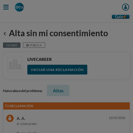
Guio
Alta sin mi consentimiento
Anterior
CLOSED
PÚBLICA
LIVECAREER
INICIAR UNA RECLAMACIÓN
Altas
Naturaleza del problema:
TU RECLAMACIÓN
A. A.
12/02/2026
A: Livecareer