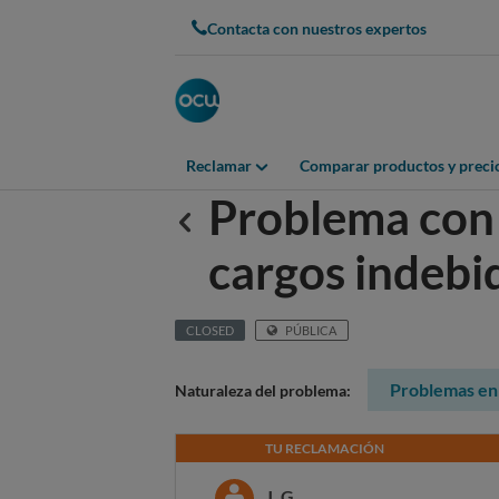
Contacta con nuestros expertos
Reclamar
Comparar productos y preci
Problema con 
Anterior
cargos indebi
CLOSED
PÚBLICA
Problemas en 
Naturaleza del problema:
TU RECLAMACIÓN
J. G.