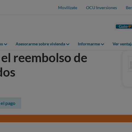
Movilízate
OCU Inversiones
Ben
Guio
os
Asesorarme sobre vivienda
Informarme
Ver venta
el reembolso de
dos
el pago