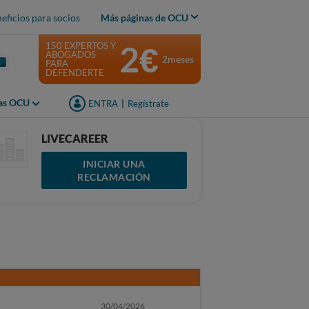
eficios para socios
Más páginas de OCU
2€
150 EXPERTOS Y
ABOGADOS
2meses
PARA
DEFENDERTE
jas OCU
ENTRA
|
Regístrate
LIVECAREER
INICIAR UNA
RECLAMACIÓN
30/04/2026