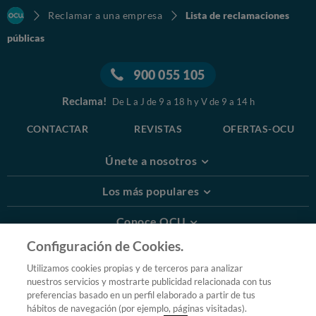
Reclamar a una empresa
Lista de reclamaciones
públicas
900 055 105
Reclama!
De L a J de 9 a 18 h y V de 9 a 14 h
CONTACTAR
REVISTAS
OFERTAS-OCU
Únete a nosotros
Los más populares
Conoce OCU
Configuración de Cookies.
Más Información
Utilizamos cookies propias y de terceros para analizar
nuestros servicios y mostrarte publicidad relacionada con tus
© 2026 OCU
preferencias basado en un perfil elaborado a partir de tus
Condiciones generales de contratación de OCU
hábitos de navegación (por ejemplo, páginas visitadas).