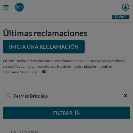
Guio
Últimas reclamaciones
INICIA UNA RECLAMACIÓN
En este listado podrás encontrar las reclamaciones públicas enviadas a distintas
compañías por los consumidores a través de nuestra plataforma online
"Reclamar".
Haz clic aquí
Buscar
una
empresa
FILTRAR
I. A.
22/05/2026