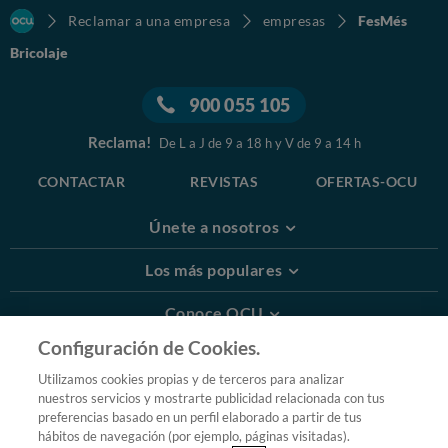
Reclamar a una empresa
empresas
FesMés
Bricolaje
900 055 105
Reclama!
De L a J de 9 a 18 h y V de 9 a 14 h
CONTACTAR
REVISTAS
OFERTAS-OCU
Únete a nosotros
Los más populares
Conoce OCU
Configuración de Cookies.
Más Información
Utilizamos cookies propias y de terceros para analizar
nuestros servicios y mostrarte publicidad relacionada con tus
© 2026 OCU
preferencias basado en un perfil elaborado a partir de tus
Condiciones generales de contratación de OCU
hábitos de navegación (por ejemplo, páginas visitadas).