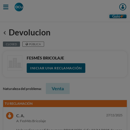
Guio
Devolucion
Anterior
CLOSED
PÚBLICA
FESMÉS BRICOLAJE
INICIAR UNA RECLAMACIÓN
Venta
Naturaleza del problema:
TU RECLAMACIÓN
C. A.
27/11/2025
A: FesMés Bricolaje