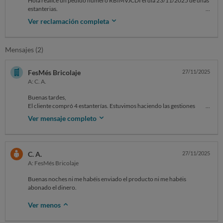
Hola realice un pedido numero RBIMVJCDI el dia 23/11/2025 de unas
estanterias.
A dia 27/11/25 me dicen que como no hay stock me anulan el encargo.
Ver reclamación completa
Denuncio que si realmente no hay stock se sabe desde el primer dia y
no se espera 4 dias para anular el pedido.
Creo que se equivocaron con el precio del producto y ahora se han
Mensajes (2)
arrepentido.
Asi que quiero exigirles que se me entregue el producto misma
cantidad y al mismo precio y que no me anulen el emcargo ya que es un
FesMés Bricolaje
27/11/2025
fallo de ellos por mala prevision.
A: C. A.
Buenas tardes,
El cliente compró 4 estanterías. Estuvimos haciendo las gestiones
pertinentes para intentar conseguirle las unidades, cosa que no ha sigo
Ver mensaje completo
posible. No se le podrán enviar y ya se le ha hecho el abono.
Disculpe las molestias.
Atentamente
C. A.
27/11/2025
A: FesMés Bricolaje
Buenas noches ni me habéis enviado el producto ni me habéis
abonado el dinero.
Ver menos